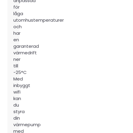
anpassad
för
låga
utomhustemperaturer
och
har
en
garanterad
värmedrift
ner
till
-25°C
Med
inbyggt
wifi
kan
du
styra
din
värmepump
med