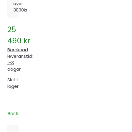
över
3000kr
25
490
kr
Beräknad
leveranstid:
1-3
dagar
Slut i
lager
Beskrivning
Teknisk information
Installation
Recensione