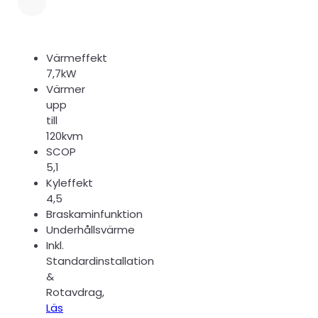
Värmeffekt
7,7kW
Värmer
upp
till
120kvm
SCOP
5,1
Kyleffekt
4,5
Braskaminfunktion
Underhållsvärme
Inkl.
Standardinstallation
&
Rotavdrag,
Läs