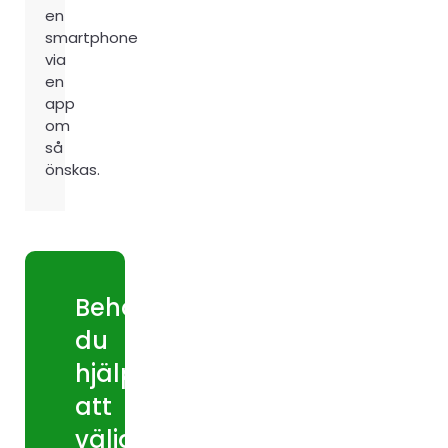
en
smartphone
via
en
app
om
så
önskas.
Behöver
du
hjälp
att
välja