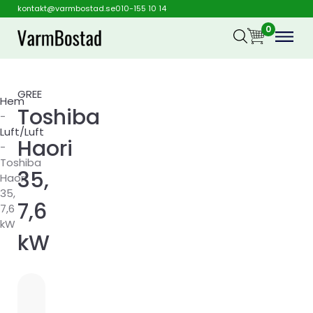
kontakt@varmbostad.se
010-155 10 14
0
GREE
Hem
Toshiba
-
Luft/Luft
Haori
-
Toshiba
35,
Haori
35,
7,6
7,6
kW
kW