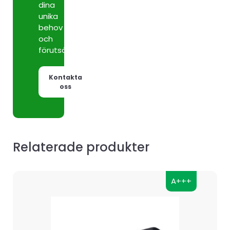
dina
unika
behov
och
förutsättningar.
Kontakta
oss
Relaterade produkter
A+++