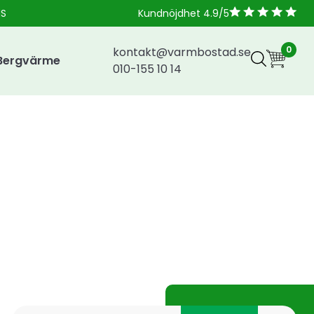
NS
Kundnöjdhet 4.9/5
0
kontakt@varmbostad.se
Bergvärme
010-155 10 14