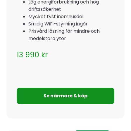
Låg energiförbrukning och hög
driftssäkerhet
Mycket tyst inomhusdel
Smidig WiFi-styrning ingår
Prisvärd lösning för mindre och
medelstora ytor
13 990
kr
Se närmare & köp