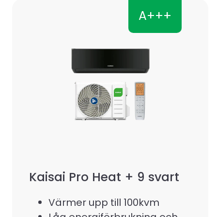
A+++
Kaisai Pro Heat + 9 svart
Värmer upp till 100kvm
Låg energiförbrukning och