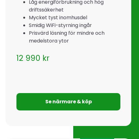
Låg energiförbrukning och hög
driftssäkerhet
Mycket tyst inomhusdel
Smidig WiFi-styrning ingår
Prisvärd lösning för mindre och
medelstora ytor
12 990
kr
Se närmare & köp