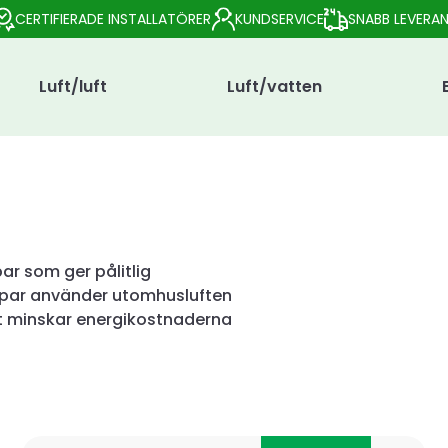
CERTIFIERADE INSTALLATÖRER
KUNDSERVICE
SNABB LEVERA
Luft/luft
Luft/vatten
r som ger pålitlig
par använder utomhusluften
et minskar energikostnaderna