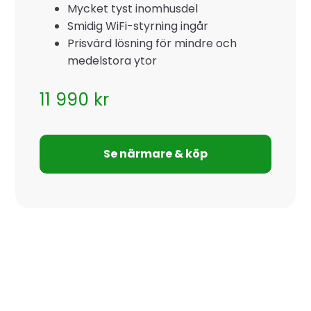
Mycket tyst inomhusdel
Smidig WiFi-styrning ingår
Prisvärd lösning för mindre och
medelstora ytor
11 990
kr
Se närmare & köp