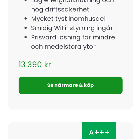
hög driftssäkerhet
Mycket tyst inomhusdel
Smidig WiFi-styrning ingår
Prisvärd lösning för mindre
och medelstora ytor
13 390
kr
Se närmare & köp
A+++