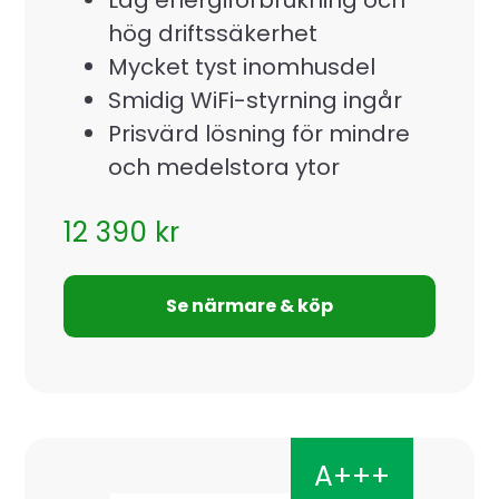
hög driftssäkerhet
Mycket tyst inomhusdel
Smidig WiFi-styrning ingår
Prisvärd lösning för mindre
och medelstora ytor
12 390
kr
Se närmare & köp
A+++