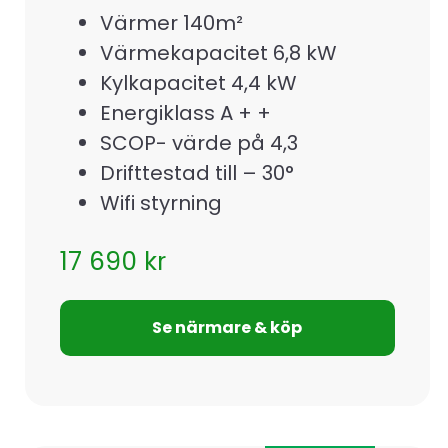
Värmer 140m²
Värmekapacitet 6,8 kW
Kylkapacitet 4,4 kW
Energiklass A + +
SCOP- värde på 4,3
Drifttestad till – 30°
Wifi styrning
17 690
kr
Se närmare & köp