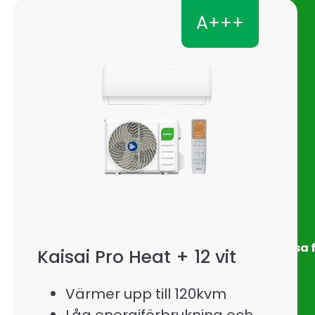
A+++
Visa f
Kaisai Pro Heat + 12 vit
Värmer upp till 120kvm
Låg energiförbrukning och