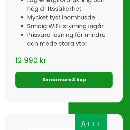
hög driftssäkerhet
Mycket tyst inomhusdel
Smidig WiFi-styrning ingår
Prisvärd lösning för mindre
och medelstora ytor
12 990
kr
Se närmare & köp
A+++