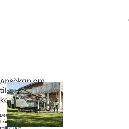
Ansökan om
tillstånd hos
kommunen
Det krävs tillstånd
från kommunens
miljö- och