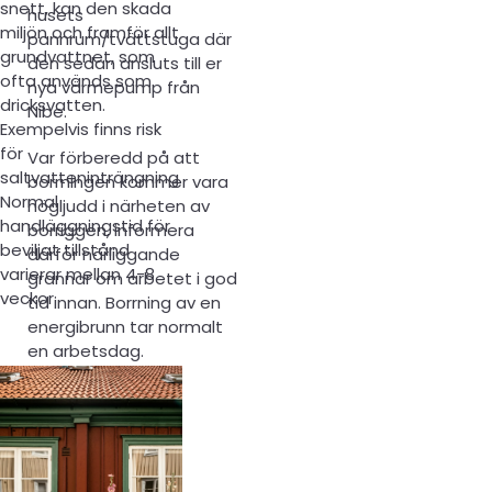
snett, kan den skada
husets
miljön och framför allt
pannrum/tvättstuga där
grundvattnet, som
den sedan ansluts till er
ofta används som
nya värmepump från
dricksvatten.
Nibe.
Exempelvis finns risk
för
Var förberedd på att
saltvatteninträngning.
borrningen kommer vara
Normal
högljudd i närheten av
handläggningstid för
borriggen, informera
beviljat tillstånd
därför närliggande
varierar mellan 4-8
grannar om arbetet i god
veckor
tid innan. Borrning av en
energibrunn tar normalt
en arbetsdag.