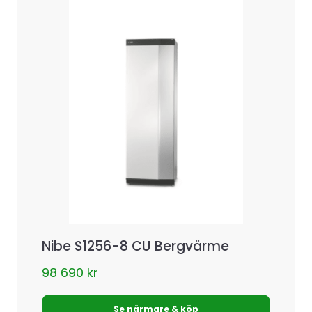
Nibe S1256-8 CU Bergvärme
98 690
kr
Se närmare & köp