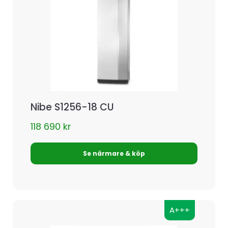
Nibe S1256-18 CU
118 690
kr
Se närmare & köp
A+++