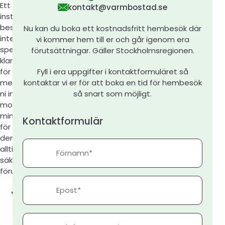
Ett fast på hela
kontakt@varmbostad.se
installationen efter
besök på plats. Är det
Nu kan du boka ett kostnadsfritt hembesök där
inte sedan tidigare
vi kommer hem till er och går igenom era
speciallösningar så
förutsättningar. Gäller Stockholmsregionen.
klarar ni er med följande
Fyll i era uppgifter i kontaktformuläret så
för en normal villa på
kontaktar vi er för att boka en tid för hembesök
mellan 150-250kvm. Är
så snart som möjligt.
ni intresserad av annan
modell, större eller
mindre så kontakta oss
Kontaktformulär
för fast pris på just
den. Besök på plats
Förnamn
alltid nödvändigt för att
säkerställa
förutsättningarna
Epost
Vi hjälper er med
ansökan tillstånd
bergvärme hos
Telefonnummer