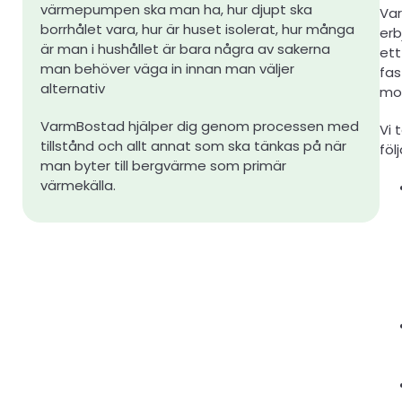
värmepumpen ska man ha, hur djupt ska
Va
borrhålet vara, hur är huset isolerat, hur många
erb
är man i hushållet är bara några av sakerna
ett
man behöver väga in innan man väljer
fas
alternativ
mo
VarmBostad hjälper dig genom processen med
Vi 
tillstånd och allt annat som ska tänkas på när
föl
man byter till bergvärme som primär
värmekälla.