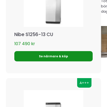
Tot
bör
dag
Nibe S1256-13 CU
107 490
kr
Se närmare & köp
A+++