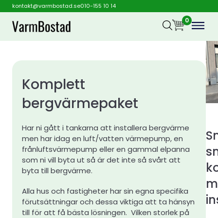
kontakt@varmbostad.se
010-155 10 14
0
Komplett
bergvärmepaket
Har ni gått i tankarna att installera bergvärme
S
men har idag en luft/vatten värmepump, en
s
frånluftsvärmepump eller en gammal elpanna
som ni vill byta ut så är det inte så svårt att
k
byta till bergvärme.
m
Alla hus och fastigheter har sin egna specifika
in
förutsättningar och dessa viktiga att ta hänsyn
till för att få bästa lösningen. Vilken storlek på