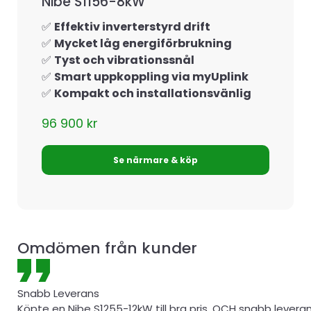
Nibe S1156-8kW
✅
Effektiv inverterstyrd drift
✅
Mycket låg energiförbrukning
✅
Tyst och vibrationssnål
✅
Smart uppkoppling via myUplink
✅
Kompakt och installationsvänlig
96 900
kr
Se närmare & köp
Omdömen från kunder
Snabb Leverans
Köpte en Nibe S1255-12kW till bra pris, OCH snabb levera