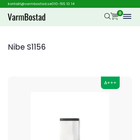
kontakt@varmbostad.se
010-155 10 14
0
Nibe S1156
A+++