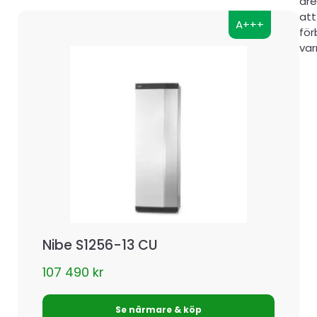
åre
att
A+++
för
va
Nibe S1256-13 CU
107 490
kr
Se närmare & köp