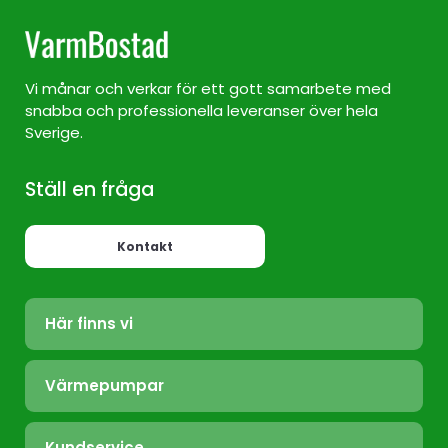
Vi månar och verkar för ett gott samarbete med
snabba och professionella leveranser över hela
Sverige.
Ställ en fråga
Kontakt
Här finns vi
Värmepump Sverige
Värmepumpar
Värmepump Stockholm
Luft/Luft
Värmepump Ekerö
Kundservice