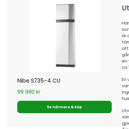
Ut
Ha
som
är 
tän
att
går
en 
ca 
En 
Nibe S735-4 CU
van
99 990
kr
in
hus
Se närmare & köp
Utv
vär
gjo