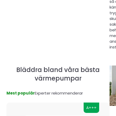
så 
kän
try
sku
sak
beh
med
ans
ins
Bläddra bland våra bästa
värmepumpar
Mest populär
Experter rekommenderar
A+++