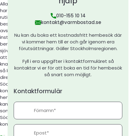
hjälp
Alla kommuner
har sina egna
010-155 10 14
rutiner och
kontakt@varmbostad.se
bestämmelser
avseende
Nu kan du boka ett kostnadsfritt hembesök där
installation av
vi kommer hem till er och går igenom era
berg, jord och
förutsättningar. Gäller Stockholmsregionen.
sjövärme. Genom
att klicka på
Fyll i era uppgifter i kontaktformuläret så
knappen nedan
kontaktar vi er för att boka en tid för hembesök
så kommer du
så snart som möjligt.
direkt till
Södertälje
Kontaktformulär
kommuns
hemsida där du
kan läsa om vad
Förnamn
som gäller i
Södertälje
kommun.
Epost