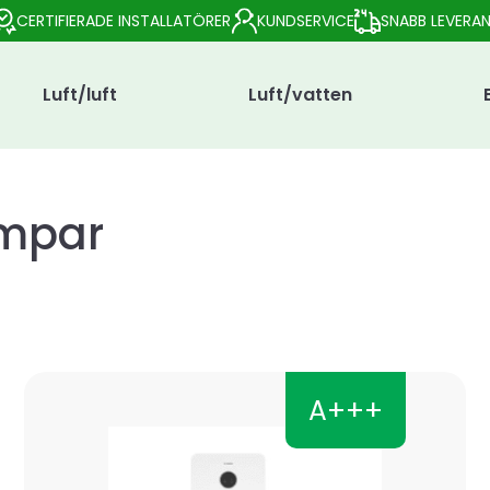
CERTIFIERADE INSTALLATÖRER
KUNDSERVICE
SNABB LEVERA
Luft/luft
Luft/vatten
mpar
A+++