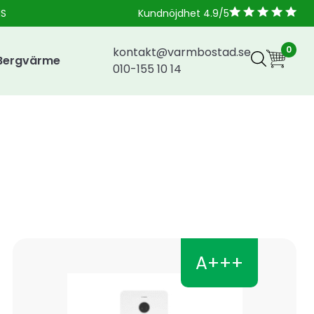
NS
Kundnöjdhet 4.9/5
0
kontakt@varmbostad.se
Bergvärme
010-155 10 14
A+++