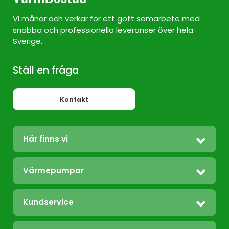
Vi månar och verkar för ett gott samarbete med
snabba och professionella leveranser över hela
Sverige.
Ställ en fråga
Kontakt
Här finns vi
Värmepump Sverige
Värmepumpar
Värmepump Stockholm
Luft/Luft
Värmepump Ekerö
Kundservice
Bergvärme
Värmepump Täby
Felanmälan
Frånluft
Värmepump Tyresö