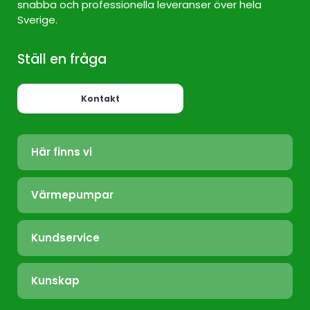
snabba och professionella leveranser över hela
Sverige.
Ställ en fråga
Kontakt
Här finns vi
Värmepump Sverige
Värmepumpar
Värmepump Stockholm
Luft/Luft
Värmepump Ekerö
Kundservice
Bergvärme
Värmepump Täby
Felanmälan
Frånluft
Värmepump Tyresö
Kunskap
Installation
Nibe.se
Värmepump Värmdö
Vanliga frågor & svar