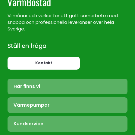
Vi månar och verkar för ett gott samarbete med
snabba och professionella leveranser över hela
Sverige.
Ställ en fråga
Kontakt
Här finns vi
Värmepump Sverige
Värmepumpar
Värmepump Stockholm
Luft/Luft
Värmepump Ekerö
Kundservice
Bergvärme
Värmepump Täby