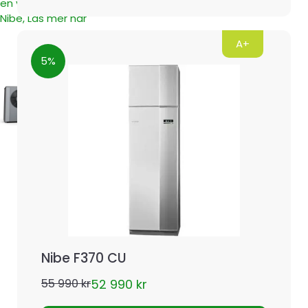
en värmepump från
Nibe, Läs mer här
A+
5%
Nibe F370 CU
52 990
kr
55 990
kr
Det
Det