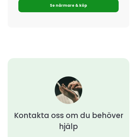
ursprungliga
nuvarande
Se närmare & köp
priset
priset
var:
är:
55
52
990 kr.
990 kr.
Kontakta oss om du behöver
hjälp