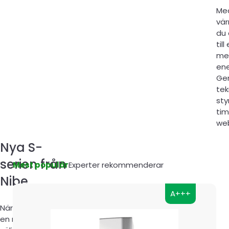
Me
vä
du 
til
me
ene
Ge
tek
sty
tim
web
Nya S-
serien från
Mest populär
Experter rekommenderar
Nibe​
A+++
När det är dags för
en ny värmepump,