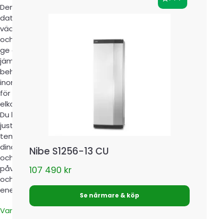
Den kan hämta in
data om
väderprognosen
och elpriset, för att
ge ett ännu
jämnare och
behagligare
inomhusklimat och
för att sänka
elkostnaden mer.
Du kan också själv
justera
temperaturen efter
dina dagliga vanor
Nibe S1256-13 CU
och på så sätt
påverka komforten
107 490
kr
och
energiförbrukningen.
Se närmare & köp
Varför ska man välja