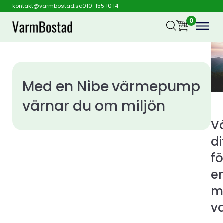
kontakt@varmbostad.se
010-155 10 14
0
Med en Nibe värmepump
värnar du om miljön
V
di
fö
e
mi
v