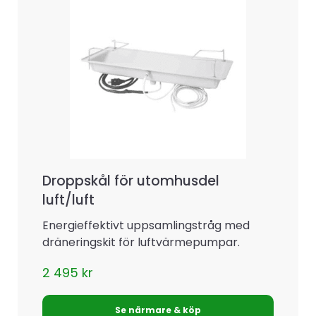
Droppskål för utomhusdel
luft/luft
Energieffektivt uppsamlingstråg med
dräneringskit för luftvärmepumpar.
2 495
kr
Se närmare & köp