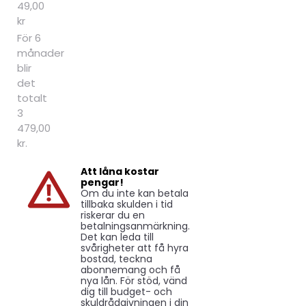
49,00
kr
För 6
månader
blir
det
totalt
3
479,00
kr.
Att låna kostar
pengar!
Om du inte kan betala
tillbaka skulden i tid
riskerar du en
betalningsanmärkning.
Det kan leda till
svårigheter att få hyra
bostad, teckna
abonnemang och få
nya lån. För stöd, vänd
dig till budget- och
skuldrådgivningen i din