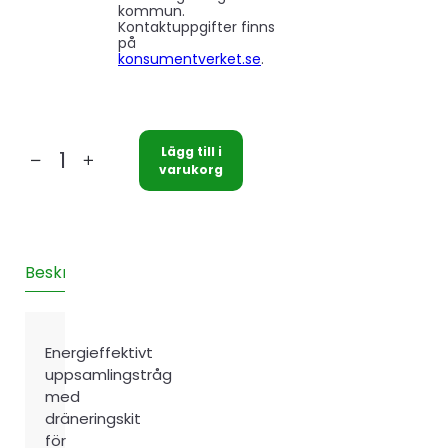
kommun.
Kontaktuppgifter finns
på
konsumentverket.se
.
Lägg till i
PANCAKE
varukorg
3
ECO
Med
dräneringskit
Beskrivning
Teknisk information
Recensioner (0)
2m
mängd
Energieffektivt
uppsamlingstråg
med
dräneringskit
för