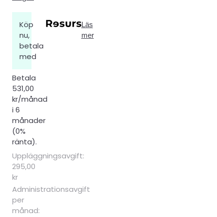
Köp
Läs
nu,
mer
betala
med
Betala
531,00
kr/månad
i 6
månader
(0%
ränta).
Uppläggningsavgift:
295,00
kr
Administrationsavgift
per
månad: