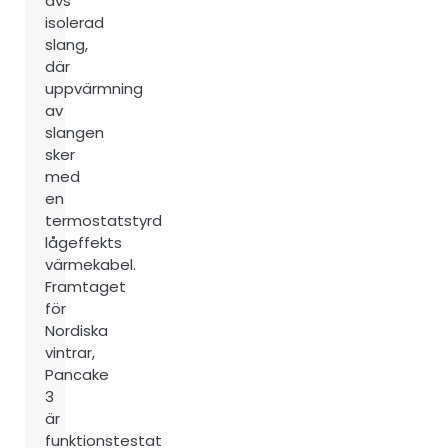
dvs
isolerad
slang,
där
uppvärmning
av
slangen
sker
med
en
termostatstyrd
lågeffekts
värmekabel.
Framtaget
för
Nordiska
vintrar,
Pancake
3
är
funktionstestat