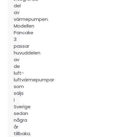
del
av
värmepumpen.
Modellen
Pancake
3
passar
huvuddelen
av
de
luft-
luftvärmepumpar
som
säljs
i
Sverige
sedan
några
år
tillbaka.