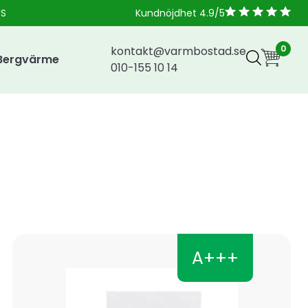
NS
Kundnöjdhet 4.9/5
0
kontakt@varmbostad.se
Bergvärme
010-155 10 14
A+++