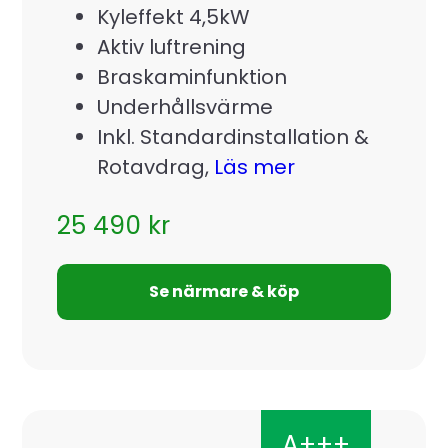
Kyleffekt 4,5kW
Aktiv luftrening
Braskaminfunktion
Underhållsvärme
Inkl. Standardinstallation &
Rotavdrag,
Läs mer
25 490
kr
Se närmare & köp
A+++