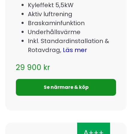
Kyleffekt 5,5kW
Aktiv luftrening
Braskaminfunktion
Underhållsvärme
Inkl. Standardinstallation &
Rotavdrag,
Läs mer
29 900
kr
Se närmare & köp
A+++