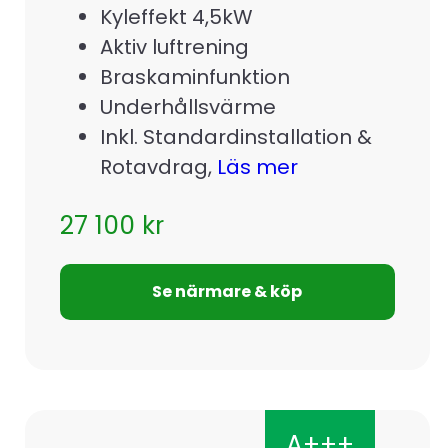
Kyleffekt 4,5kW
Aktiv luftrening
Braskaminfunktion
Underhållsvärme
Inkl. Standardinstallation &
Rotavdrag,
Läs mer
27 100
kr
Se närmare & köp
A+++