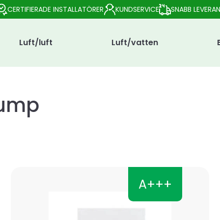
CERTIFIERADE INSTALLATÖRER
KUNDSERVICE
SNABB LEVERA
Luft/luft
Luft/vatten
pump
A+++