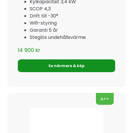
Kylkapacitet 3,4 kW
SCOP 4,3
Drift till -30°
Wifi-styring
Garanti 5 år
Steglös undehållsvärme
14 900
kr
Se närmare & köp
A++