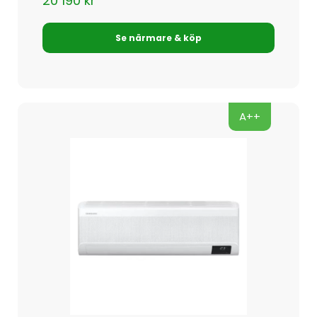
20 190
kr
Se närmare & köp
A++