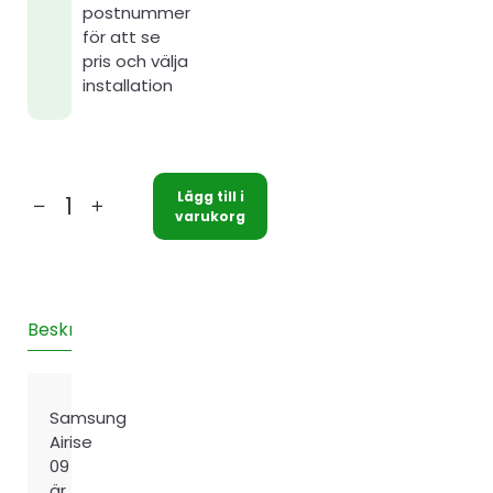
postnummer
för att se
pris och välja
installation
Lägg till i
Samsung
varukorg
Airise
09
mängd
Beskrivning
Installation
Recensioner (0)
Samsung
Airise
09
är