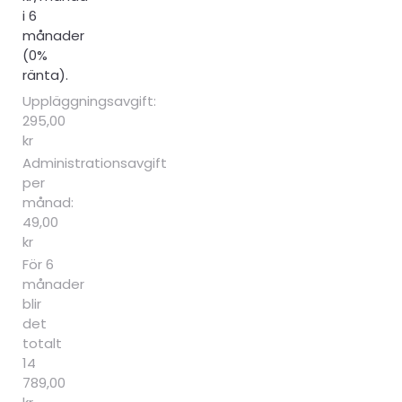
i 6
månader
(0%
ränta).
Uppläggningsavgift:
295,00
kr
Administrationsavgift
per
månad:
49,00
kr
För 6
månader
blir
det
totalt
14
789,00