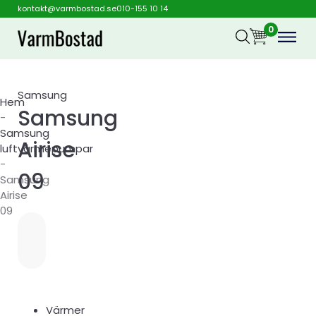
kontakt@varmbostad.se
010-155 10 14
0
Samsung
Hem
Samsung
-
Samsung
Airise
luftvärmepumpar
-
09
Samsung
Airise
09
Värmer