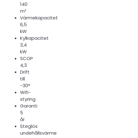
140
m²
Värmekapacitet
6,5
kW
Kylkapacitet
3,4
kW
SCOP
4,3
Drift
till
-30°
Wifi-
styring
Garanti
5
år
Steglös
undehållsvärme