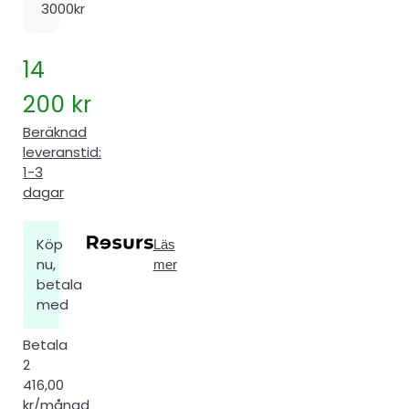
3000kr
14
200
kr
Beräknad
leveranstid:
1-3
dagar
Köp
Läs
nu,
mer
betala
med
Betala
2
416,00
kr/månad