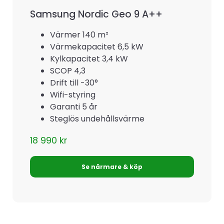
Samsung Nordic Geo 9 A++
Värmer 140 m²
Värmekapacitet 6,5 kW
Kylkapacitet 3,4 kW
SCOP 4,3
Drift till -30°
Wifi-styring
Garanti 5 år
Steglös undehållsvärme
18 990
kr
Se närmare & köp