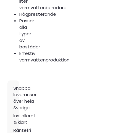
liter
varmvattenberedare
Högpresterande
Passar
alla
typer
av
bostäder
Effektiv
varmvattenproduktion
Snabba
leveranser
över hela
Sverige
Installerat
& klart
Räntefri