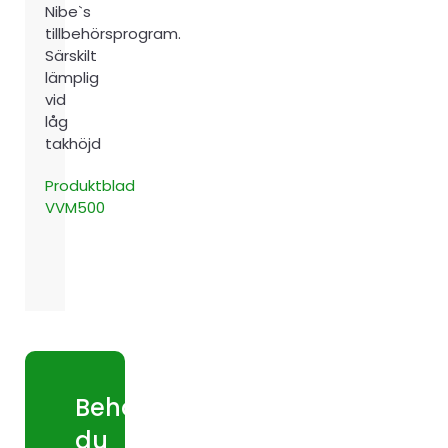
Nibe`s
tillbehörsprogram.
Särskilt
lämplig
vid
låg
takhöjd
Produktblad
VVM500
Behöver
du