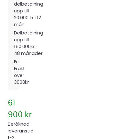
delbetalning
upp till
20.000 kr i 12
mån
Delbetalning
upp till
150.000kr i
48 månader
Fri
Frakt
över
3000kr
61
900
kr
Beräknad
leveranstid:
1-3