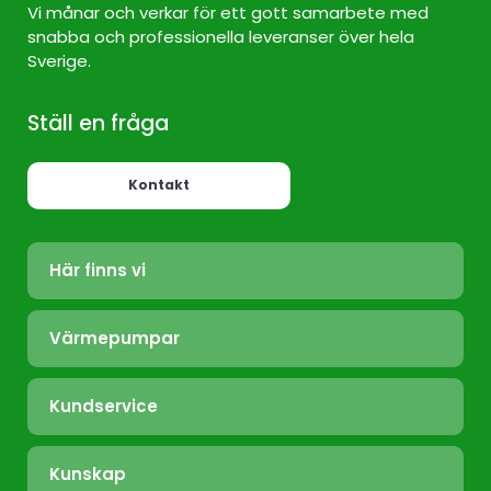
Vi månar och verkar för ett gott samarbete med
snabba och professionella leveranser över hela
Sverige.
Ställ en fråga
Kontakt
Här finns vi
Värmepump Sverige
Värmepumpar
Värmepump Stockholm
Luft/Luft
Värmepump Ekerö
Kundservice
Bergvärme
Värmepump Täby
Felanmälan
Frånluft
Värmepump Tyresö
Kunskap
Installation
Nibe.se