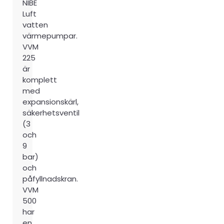
NIBE
Luft
vatten
värmepumpar.
VVM
225
är
komplett
med
expansionskärl,
säkerhetsventil
(3
och
9
bar)
och
påfyllnadskran.
VVM
500
har
en