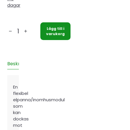
dagar
Lägg till i
Nibe
varukorg
VVM
500
Elpanna
mängd
Beskrivning
Teknisk information
Recensioner (0)
En
flexibel
elpanna/inomhusmodul
som
kan
dockas
mot