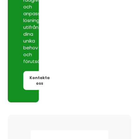
och
anpassade
lösningar
utifrån
dina
unika
behov
och
förutsättningar.
Kontakta
oss