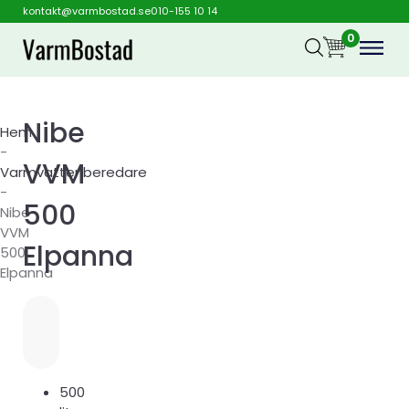
kontakt@varmbostad.se
010-155 10 14
0
Nibe
Hem
-
VVM
Varmvattenberedare
-
500
Nibe
VVM
Elpanna
500
Elpanna
500