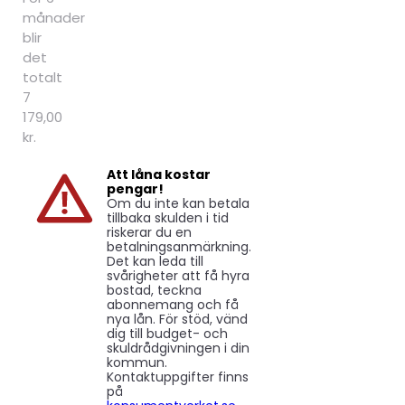
månader
blir
det
totalt
7
179,00
kr.
Att låna kostar
pengar!
Om du inte kan betala
tillbaka skulden i tid
riskerar du en
betalningsanmärkning.
Det kan leda till
svårigheter att få hyra
bostad, teckna
abonnemang och få
nya lån. För stöd, vänd
dig till budget- och
skuldrådgivningen i din
kommun.
Kontaktuppgifter finns
på