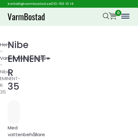
kontakt@varmbostad.se
010-155 10 14
0
Nibe
Hem
-
EMINENT-
Varmvattenberedare
-
R
Nibe
EMINENT-
35
R
35
Med
vattenbehållare