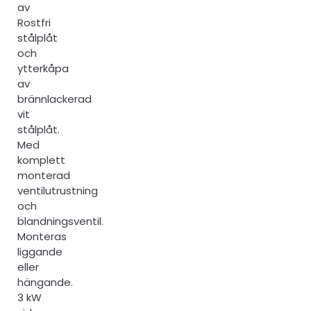
av
Rostfri
stålplåt
och
ytterkåpa
av
brännlackerad
vit
stålplåt.
Med
komplett
monterad
ventilutrustning
och
blandningsventil.
Monteras
liggande
eller
hängande.
3 kW