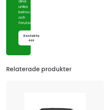
dina
unika
behov
och
förutsättningar.
Kontakta
oss
Relaterade produkter