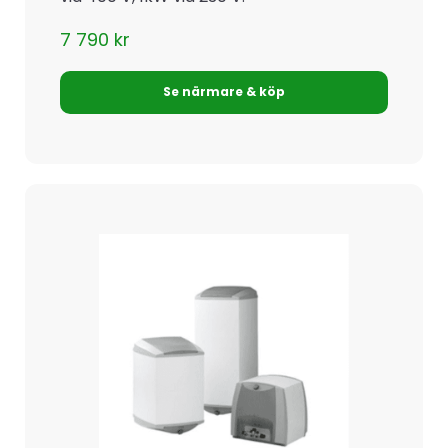
7 790
kr
Se närmare & köp