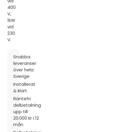
vid
400
V,
1kW
vid
230
V.
Snabba
leveranser
över hela
Sverige
Installerat
& klart
Räntefri
delbetalning
upp till
20.000 kr i 12
mån