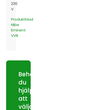
230
V.
Produktblad
Nibe
Eminent
VVB
Behöver
du
hjälp
att
välja