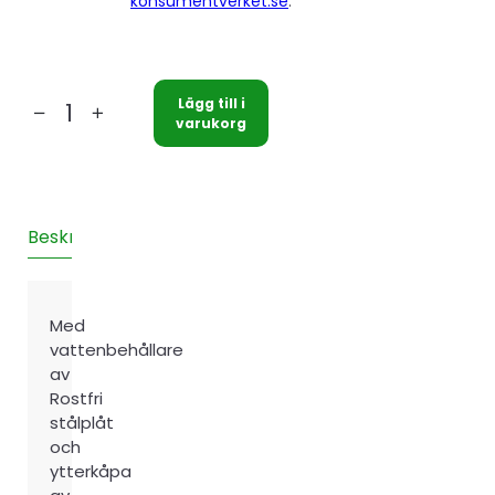
konsumentverket.se
.
Lägg till i
Nibe
varukorg
EMINENT-
R
35
mängd
Beskrivning
Teknisk information
Installation
Recensione
Med
vattenbehållare
av
Rostfri
stålplåt
och
ytterkåpa