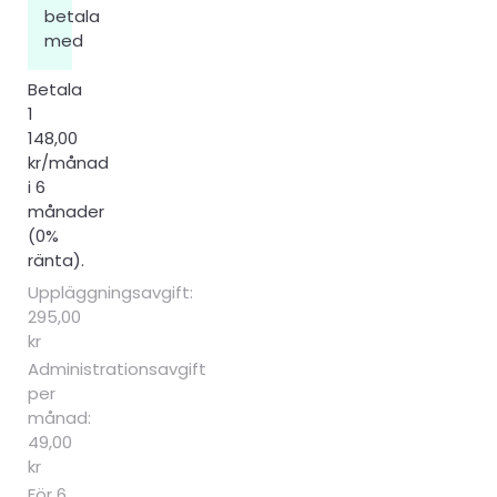
betala
med
Betala
1
148,00
kr/månad
i 6
månader
(0%
ränta).
Uppläggningsavgift:
295,00
kr
Administrationsavgift
per
månad:
49,00
kr
För 6