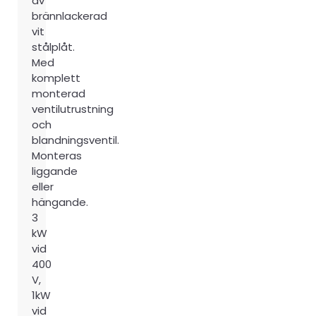
av
brännlackerad
vit
stålplåt.
Med
komplett
monterad
ventilutrustning
och
blandningsventil.
Monteras
liggande
eller
hängande.
3
kW
vid
400
V,
1kW
vid