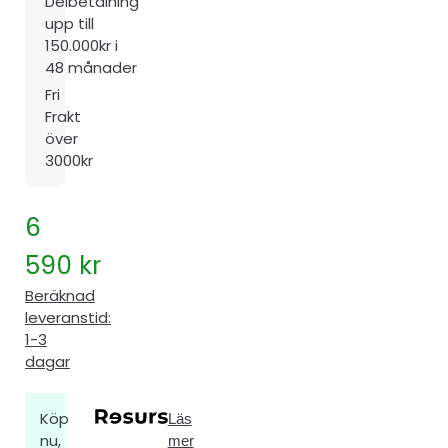
Delbetalning
upp till
150.000kr i
48 månader
Fri
Frakt
över
3000kr
6
590
kr
Beräknad
leveranstid:
1-3
dagar
Köp
Läs
nu,
mer