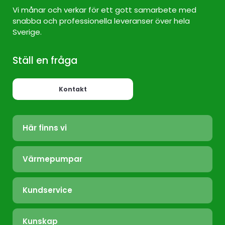
Vi månar och verkar för ett gott samarbete med
snabba och professionella leveranser över hela
Sverige.
Ställ en fråga
Kontakt
Här finns vi
Värmepump Sverige
Värmepumpar
Värmepump Stockholm
Luft/Luft
Värmepump Ekerö
Kundservice
Bergvärme
Värmepump Täby
Felanmälan
Frånluft
Värmepump Tyresö
Kunskap