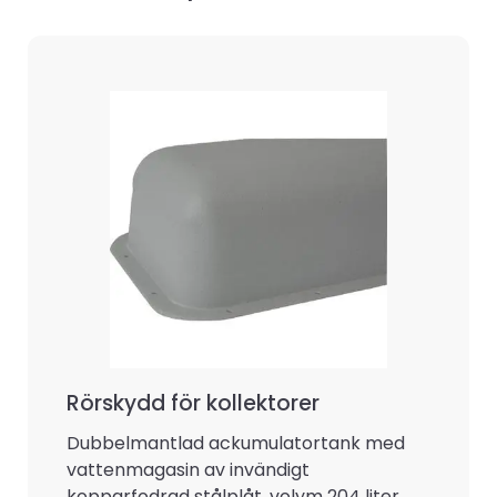
Rörskydd för kollektorer
Dubbelmantlad ackumulatortank med
vattenmagasin av invändigt
kopparfodrad stålplåt, volym 204 liter.