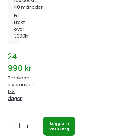
150.000kr i
48 månader
Fri
Frakt
över
3000kr
24
990
kr
Beräknad
leveranstid:
1-3
dagar
Lägg till i
Nibe
varukorg
VPA