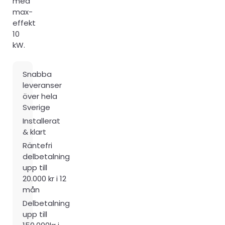
med
max-
effekt
10
kW.
Snabba
leveranser
över hela
Sverige
Installerat
& klart
Räntefri
delbetalning
upp till
20.000 kr i 12
mån
Delbetalning
upp till