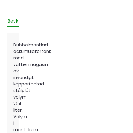
200/70CU
mängd
Beskrivning
Teknisk information
Recensioner (0)
Dubbelmantlad
ackumulatortank
med
vattenmagasin
av
invändigt
kopparfodrad
stålplåt,
volym
204
liter.
Volym
i
mantelrum