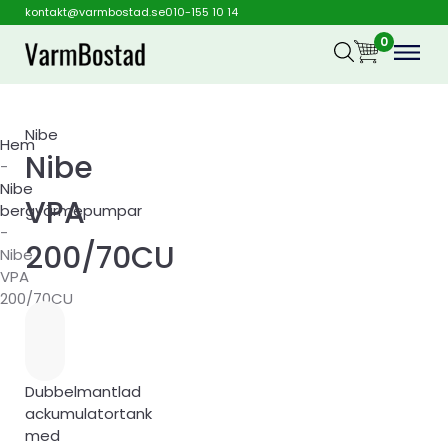
kontakt@varmbostad.se
010-155 10 14
0
Nibe
Hem
Nibe
-
Nibe
VPA
bergvärmepumpar
-
200/70CU
Nibe
VPA
200/70CU
Dubbelmantlad
ackumulatortank
med