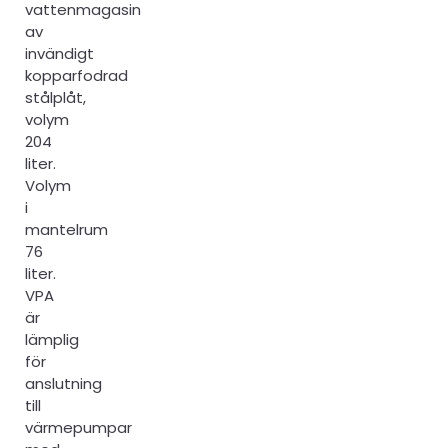
vattenmagasin
av
invändigt
kopparfodrad
stålplåt,
volym
204
liter.
Volym
i
mantelrum
76
liter.
VPA
är
lämplig
för
anslutning
till
värmepumpar