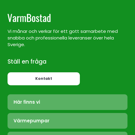
Vi månar och verkar för ett gott samarbete med
snabba och professionella leveranser över hela
Sverige.
Ställ en fråga
Kontakt
Här finns vi
Värmepump Sverige
Värmepumpar
Värmepump Stockholm
Luft/Luft
Värmepump Ekerö