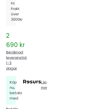
Fri
Frakt
över
3000kr
2
690
kr
Beräknad
leveranstid:
1-3
dagar
Köp
Läs
nu,
mer
betala
med
Betala