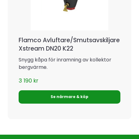
Flamco Avluftare/Smutsavskiljare
Xstream DN20 K22
Snygg kåpa för inramning av kollektor
bergvärme.
3 190
kr
Se närmare & köp