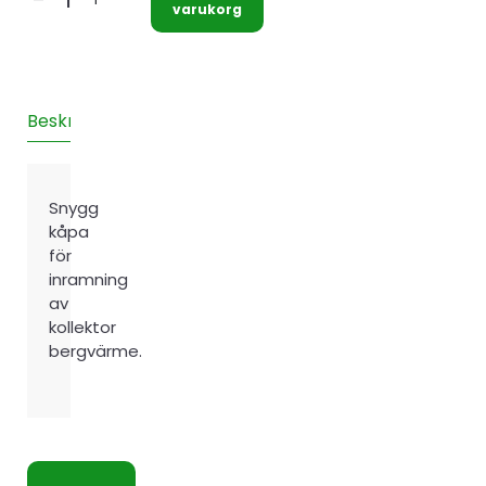
Rörskydd
varukorg
för
kollektorer
mängd
Beskrivning
Teknisk information
Recensioner (0)
Snygg
kåpa
för
inramning
av
kollektor
bergvärme.