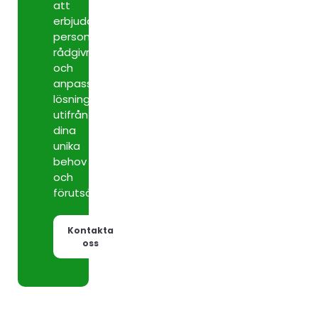
att
erbjuda
personlig
rådgivning
och
anpassade
lösningar
utifrån
dina
unika
behov
och
förutsättningar.
Kontakta
oss