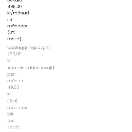
498,00
kr/månad
i 6
månader
(0%
ränta).
Uppläggningsavgift:
295,00
kr
Administrationsavgift
per
månad:
49,00
kr
För 6
månader
blir
det
totalt