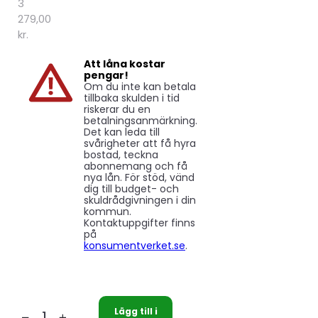
3
279,00
kr.
Att låna kostar
pengar!
Om du inte kan betala
tillbaka skulden i tid
riskerar du en
betalningsanmärkning.
Det kan leda till
svårigheter att få hyra
bostad, teckna
abonnemang och få
nya lån. För stöd, vänd
dig till budget- och
skuldrådgivningen i din
kommun.
Kontaktuppgifter finns
på
konsumentverket.se
.
Lägg till i