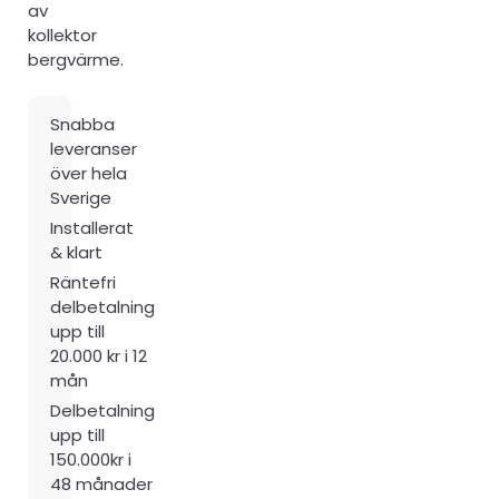
av
kollektor
bergvärme.
Snabba
leveranser
över hela
Sverige
Installerat
& klart
Räntefri
delbetalning
upp till
20.000 kr i 12
mån
Delbetalning
upp till
150.000kr i
48 månader