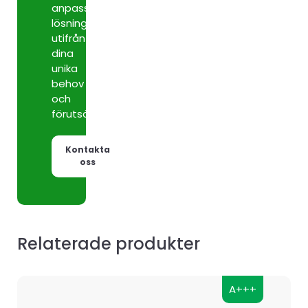
anpassade
lösningar
utifrån
dina
unika
behov
och
förutsättningar.
Kontakta
oss
Relaterade produkter
A+++