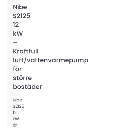
Nibe
S2125
12
kW
–
Kraftfull
luft/vattenvärmepump
för
större
bostäder
Nibe
S2125
12
kW
är