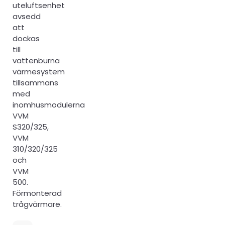
uteluftsenhet
avsedd
att
dockas
till
vattenburna
värmesystem
tillsammans
med
inomhusmodulerna
VVM
S320/325,
VVM
310/320/325
och
VVM
500.
Förmonterad
trågvärmare.