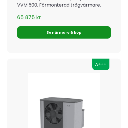
VVM 500. Förmonterad trågvärmare.
65 875
kr
Se närmare & köp
A+++