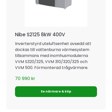
Nibe S2125 8kW 400V
Inverterstyrd uteluftsenhet avsedd att
dockas till vattenburna värmesystem
tillsammans med inomhusmodulerna
VVM S320/325, VVM 310/320/325 och
VVM 500. Förmonterad trågvärmare.
70 990
kr
Se närmare & köp