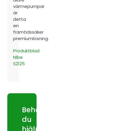
värmepumpar
är
detta
en
framtidssäker
premiumlösning.
Produktblad
Nibe
S2125
Behöver
du
hjälp