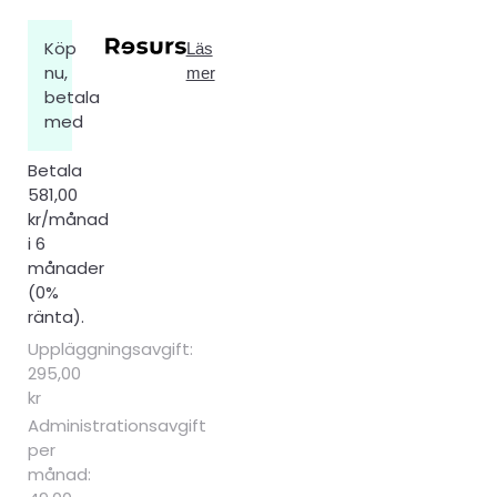
Köp
Läs
nu,
mer
betala
med
Betala
581,00
kr/månad
i 6
månader
(0%
ränta).
Uppläggningsavgift:
295,00
kr
Administrationsavgift
per
månad: