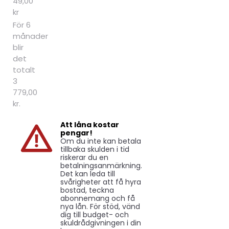
49,00
kr
För 6
månader
blir
det
totalt
3
779,00
kr.
Att låna kostar
pengar!
Om du inte kan betala
tillbaka skulden i tid
riskerar du en
betalningsanmärkning.
Det kan leda till
svårigheter att få hyra
bostad, teckna
abonnemang och få
nya lån. För stöd, vänd
dig till budget- och
skuldrådgivningen i din