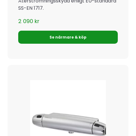
Återströmningsskydd enligt EU-standard
SS-EN 1717.
2 090
kr
Se närmare & köp