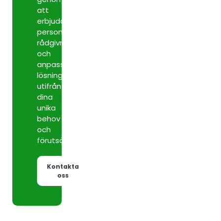
att
erbjuda
personlig
rådgivning
och
anpassade
lösningar
utifrån
dina
unika
behov
och
förutsättningar.
Kontakta
oss