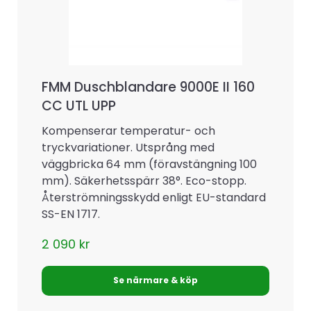
FMM Duschblandare 9000E II 160
CC UTL UPP
Kompenserar temperatur- och
tryckvariationer. Utsprång med
väggbricka 64 mm (föravstängning 100
mm). Säkerhetsspärr 38°. Eco-stopp.
Återströmningsskydd enligt EU-standard
SS-EN 1717.
2 090
kr
Se närmare & köp