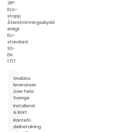
38°.
Eco-
stopp.
Återströmningsskydd
enligt
EU-
standard
SS-
EN
1717.
Snabba
leveranser
över hela
Sverige
Installerat
& klart
Räntefri
delbetalning