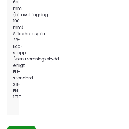
64
mm
(föravstängning
100
mm).
Säkerhetsspärr
38°.
Eco-
stopp.
Återströmningsskydd
enligt
EU-
standard
SS-
EN
1717.