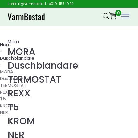
kontakt@varmbostad.se
010-155 10 14
0
Mora
Hem
MORA
-
Duschblandare
Duschblandare
-
MORA
TERMOSTAT
Duschblandare
TERMOSTAT
REXX
REXX
T5
T5
KROM
NER
KROM
NER