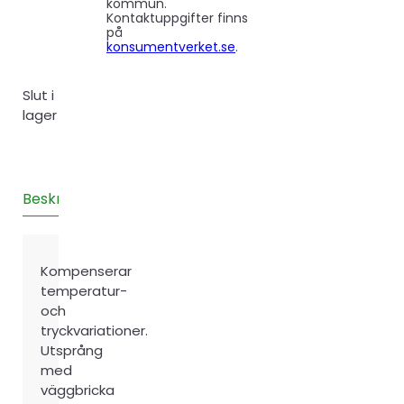
kommun.
Kontaktuppgifter finns
på
konsumentverket.se
.
Slut i
lager
Beskrivning
Teknisk information
Recensioner (0)
Kompenserar
temperatur-
och
tryckvariationer.
Utsprång
med
väggbricka