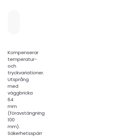
Kompenserar
temperatur-
och
tryckvariationer.
Utsprång
med
väggbricka
64
mm
(föravstängning
100
mm).
Säkerhetsspärr