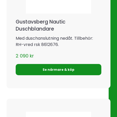
Gustavsberg Nautic
Duschblandare
Med duschanslutning nedåt. Tillbehör:
RH-vred rsk 8612676.
2 090
kr
Se närmare & köp