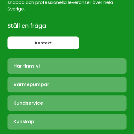
snabba och professionella leveranser över hela
Sverige.
Ställ en fråga
Kontakt
Här finns vi
Värmepump Sverige
Värmepumpar
Värmepump Stockholm
Luft/Luft
Värmepump Ekerö
Kundservice
Bergvärme
Värmepump Täby
Felanmälan
Frånluft
Värmepump Tyresö
Kunskap
Installation
Nibe.se
Värmepump Värmdö