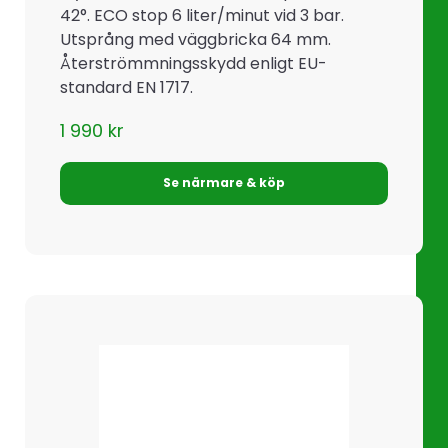
42°. ECO stop 6 liter/minut vid 3 bar.
Utsprång med väggbricka 64 mm.
Återströmmningsskydd enligt EU-
standard EN 1717.
1 990
kr
Se närmare & köp