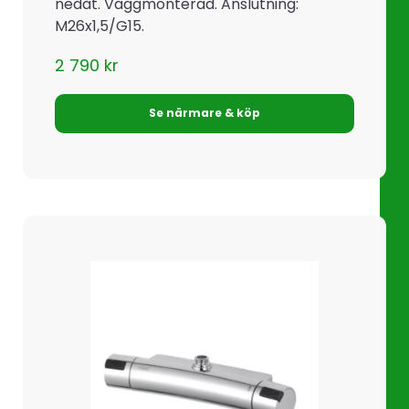
nedåt. Väggmonterad. Anslutning:
M26x1,5/G15.
2 790
kr
Se närmare & köp