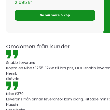
2 695
kr
Se närmare & köp
Omdömen från kunder
Snabb Leverans
Köpte en Nibe S1255-12kW till bra pris, OCH snabb levera
Henrik
Skövde
Nibe F370
Leverans från annan leverantör kom aldrig. Hittade min F
Nassim
Stockholm