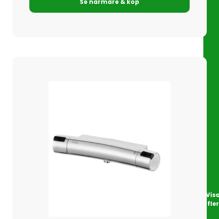
Se närmare & köp
Vis
fler