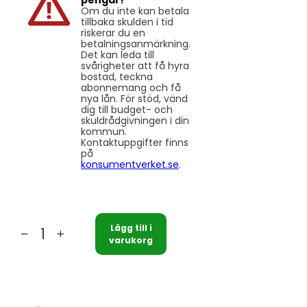
pengar!
Om du inte kan betala
tillbaka skulden i tid
riskerar du en
betalningsanmärkning.
Det kan leda till
svårigheter att få hyra
bostad, teckna
abonnemang och få
nya lån. För stöd, vänd
dig till budget- och
skuldrådgivningen i din
kommun.
Kontaktuppgifter finns
på
konsumentverket.se
.
Lägg till i
Markblock
varukorg
2ST
L=600mm
H=90mm
B=150mm