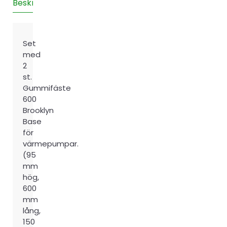
Beskrivning
Teknisk information
Recensioner (0)
mängd
Set
med
2
st.
Gummifäste
600
Brooklyn
Base
för
värmepumpar.
(95
mm
hög,
600
mm
lång,
150