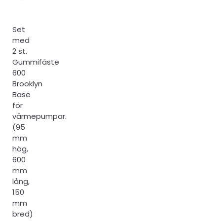
Set
med
2 st.
Gummifäste
600
Brooklyn
Base
för
värmepumpar.
(95
mm
hög,
600
mm
lång,
150
mm
bred)