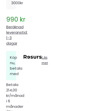
3000kr
990
kr
Beräknad
leveranstid:
1-3
dagar
Köp
Läs
nu,
mer
betala
med
Betala
214,00
kr/månad
i 6
månader