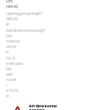
(0%
ränta).
Uppläggningsavgift:
295,00
kr
Administrationsavgift
per
månad:
49,00
kr
För 6
månader
blir
det
totalt
1
579,00
kr.
Att låna kostar