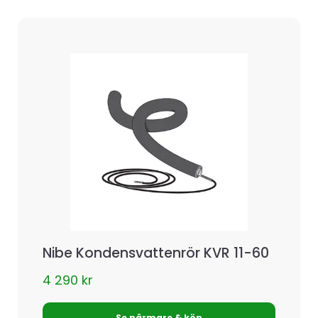
Nibe Kondensvattenrör KVR 11-60
4 290
kr
Se närmare & köp