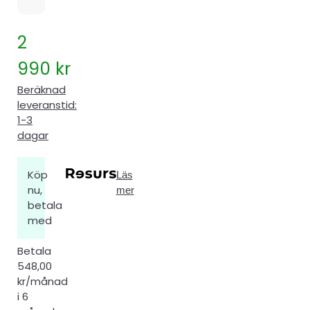
2
990
kr
Beräknad
leveranstid:
1-3
dagar
Köp
Läs
nu,
mer
betala
med
Betala
548,00
kr/månad
i 6