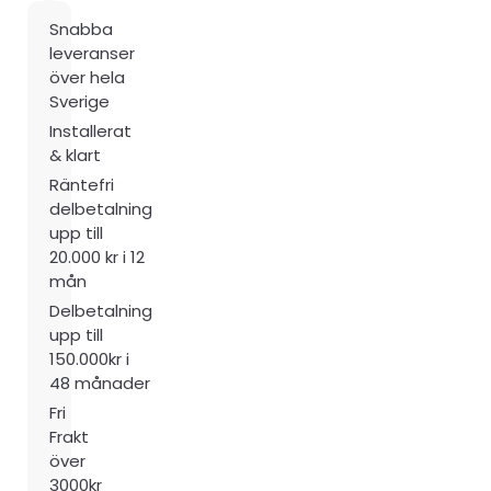
Snabba
leveranser
över hela
Sverige
Installerat
& klart
Räntefri
delbetalning
upp till
20.000 kr i 12
mån
Delbetalning
upp till
150.000kr i
48 månader
Fri
Frakt
över
3000kr