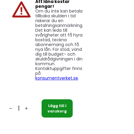
Att låna kostar
pengar!
Om du inte kan betala
tillbaka skulden i tid
riskerar du en
betalningsanmärkning.
Det kan leda till
svårigheter att få hyra
bostad, teckna
abonnemang och få
nya lån. För stöd, vänd
dig till budget- och
skuldrådgivningen i din
kommun.
Kontaktuppgifter finns
på
konsumentverket.se
.
Lägg till i
Nibe
varukorg
Kondensvattenrör
KVR
11-