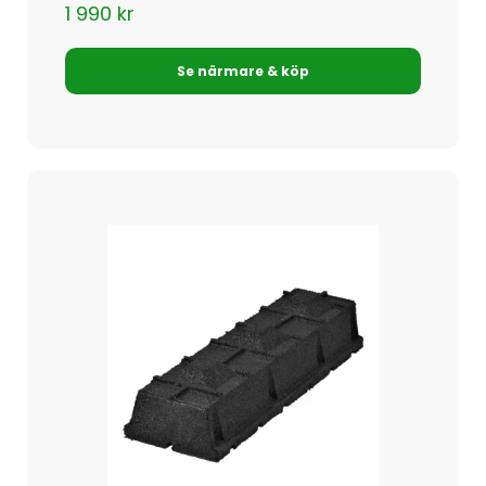
1 990
kr
Se närmare & köp