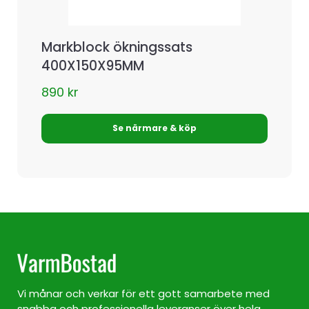
Markblock ökningssats
400X150X95MM
890
kr
Se närmare & köp
Vi månar och verkar för ett gott samarbete med
snabba och professionella leveranser över hela