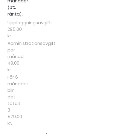
månader
(0%
ränta).
Uppläggningsavgift:
295,00
kr
Administrationsavgift
per
månad:
49,00
kr
För 6
månader
blir
det
totalt
3
579,00
kr.