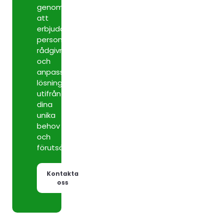
genom
att
erbjuda
personlig
rådgivning
och
anpassade
lösningar
utifrån
dina
unika
behov
och
förutsättningar.
Kontakta
oss