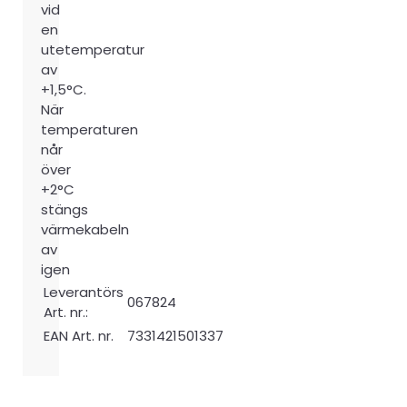
vid
en
utetemperatur
av
+1,5°C.
När
temperaturen
når
över
+2°C
stängs
värmekabeln
av
igen
Leverantörs
067824
Art. nr.:
EAN Art. nr.
7331421501337