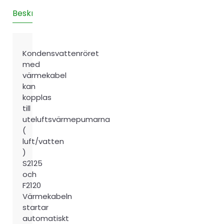
30
Beskrivning
Teknisk information
Recensioner (0)
mängd
Kondensvattenröret
med
värmekabel
kan
kopplas
till
uteluftsvärmepumarna
(
luft/vatten
)
S2125
och
F2120
Värmekabeln
startar
automatiskt