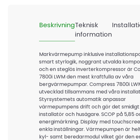
Beskrivning
Teknisk
Installat
information
Markvärmepump inklusive installationsp
smart styrlogik, noggrant utvalda komp
och en steglös inverterkompressor är 
7800i LWM den mest kraftfulla av våra
bergvärmepumpar. Compress 7800i LW
utvecklad tillsammans med våra installat
Styrsystemets automatik anpassar
värmepumpens drift och gör det smidigt
installatör och husägare. SCOP på 5,85 o
energimärkning. Display med touchscre
enkla inställningar. Värmepumpen är helt
kyl- samt beredarmodul vilket gör den e