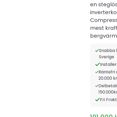
en steglö
inverterk
Compress
mest kraft
bergvärm
Snabba l
Sverige
Installe
Räntefri 
20.000 kr
Delbetaln
150.000k
Fri Frak