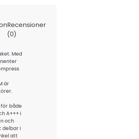
ion
Recensioner
(0)
aket. Med
onenter
Compress
M är
örer.
 för både
ch A+++ i
en och
 delbar i
nkel att