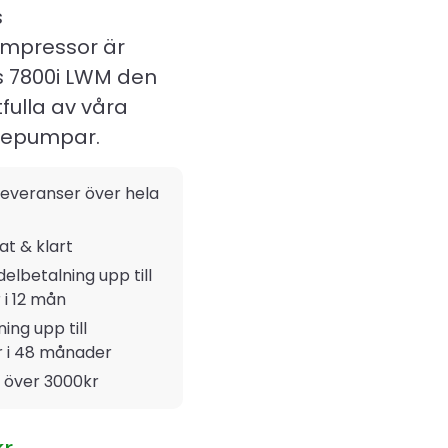
s
ompressor är
 7800i LWM den
fulla av våra
epumpar.
everanser över hela
rat & klart
delbetalning upp till
 i 12 mån
ing upp till
r i 48 månader
t över 3000kr