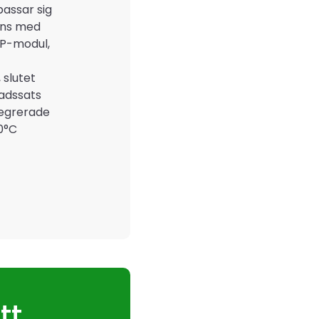
passar sig
nns med
 IP-modul,
 slutet
nadssats
tegrerade
40°C
tt