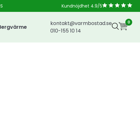
NS
Kundnöjdhet 4.9/5
0
kontakt@varmbostad.se
Bergvärme
010-155 10 14