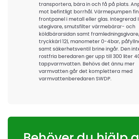
transportera, bära in och få på plats. An
mot befintligt borrhål. Värmepumpen fi
frontpanel i metall eller glas. Integrerad
utegivare, smutsfilter värmebärar- och
köldbärarsidan samt framledningsgivare,
tryckkärl 12l, manometer 0-4bar, påfyll
samt säkerhetsventil brine ingår. Den in
rostfria beredaren ger upp till 300 liter 
tappvarmvatten. Behövs det ännu mer
varmvatten går det komplettera med
varmvattenberedaren SWDP.
Behöver du hjälp a