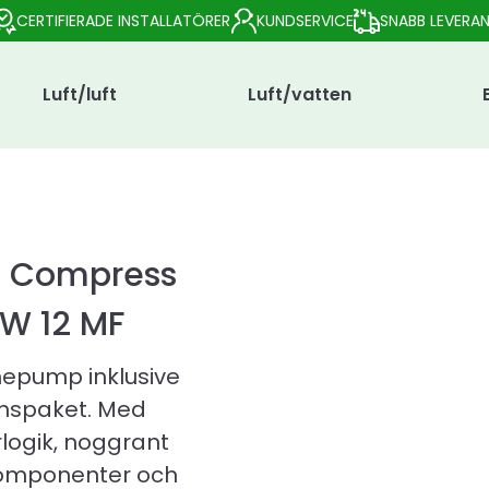
CERTIFIERADE INSTALLATÖRER
KUNDSERVICE
SNABB LEVERA
Luft/luft
Luft/vatten
 Compress
LW 12 MF
epump inklusive
ionspaket. Med
rlogik, noggrant
komponenter och