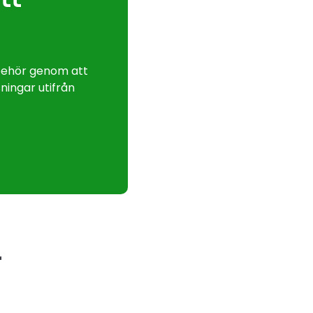
lbehör genom att
ningar utifrån
r