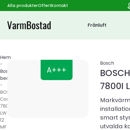
Alla produkter
Offert
Kontakt
Frånluft
Hem
Bosch
-
A+++
BOSCH
Bosch
bergvärmepumpar
7800I 
-
BOSCH
Compress
Markvärm
7800I
installat
LW
smart sty
12
utvalda 
MF