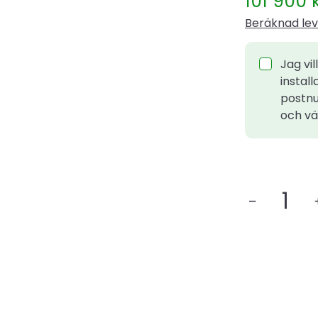
101 900
Beräknad lev
Jag vil
install
postnu
och väl
BOSCH
Compress
7800I
LW
12
MF
mängd