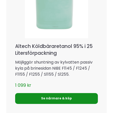
Altech Köldbäraretanol 95% i 25
Litersförpackning
Möjliggör shuntning av kylvatten passiv
kyla på brinesidan NIBE F1145 / F1245 /
F1155 / F1255 / S1155 / S1255.
1 099
kr
Se närmare & köp