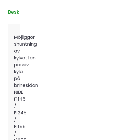
44
mängd
Beskrivning
Teknisk information
Recensioner (0)
Möjliggör
shuntning
av
kylvatten
passiv
kyla
på
brinesidan
NIBE
F1145
/
F1245
/
F1155
/