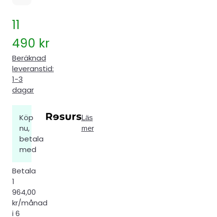
11
490
kr
Beräknad
leveranstid:
1-3
dagar
Köp
Läs
nu,
mer
betala
med
Betala
1
964,00
kr/månad
i 6