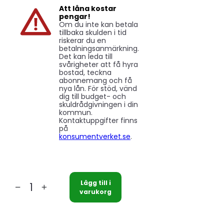
Att låna kostar
pengar!
Om du inte kan betala
tillbaka skulden i tid
riskerar du en
betalningsanmärkning.
Det kan leda till
svårigheter att få hyra
bostad, teckna
abonnemang och få
nya lån. För stöd, vänd
dig till budget- och
skuldrådgivningen i din
kommun.
Kontaktuppgifter finns
på
konsumentverket.se
.
Lägg till i
Nibe
varukorg
SHUNTGRUPP
PCS