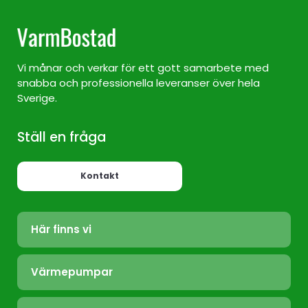
Vi månar och verkar för ett gott samarbete med
snabba och professionella leveranser över hela
Sverige.
Ställ en fråga
Kontakt
Här finns vi
Värmepump Sverige
Värmepumpar
Värmepump Stockholm
Luft/Luft
Värmepump Ekerö