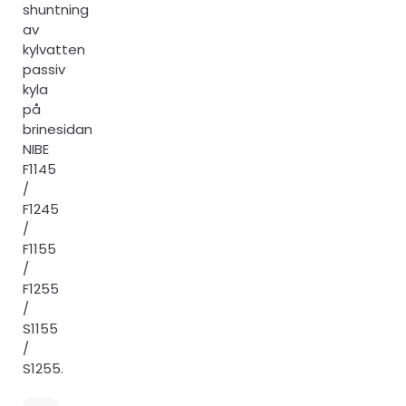
shuntning
av
kylvatten
passiv
kyla
på
brinesidan
NIBE
F1145
/
F1245
/
F1155
/
F1255
/
S1155
/
S1255.