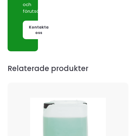
och
förutsättningar.
Kontakta
oss
Relaterade produkter