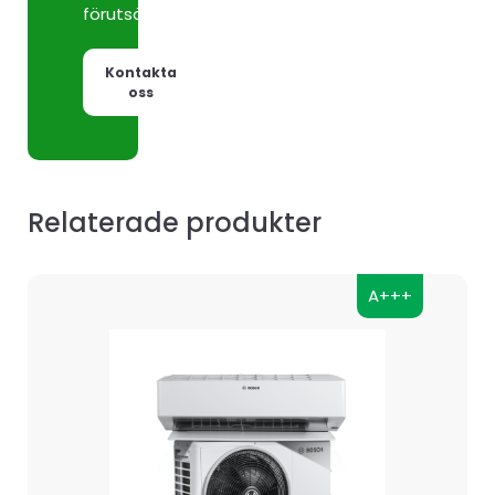
förutsättningar.
Kontakta
oss
Relaterade produkter
A+++