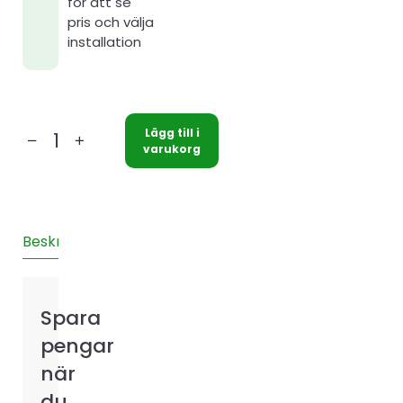
för att se
pris och välja
installation
Lägg till i
BOSCH
varukorg
7100i
35
Svart
HEB
Beskrivning
Teknisk information
Installation
Recensione
mängd
Spara
pengar
när
du