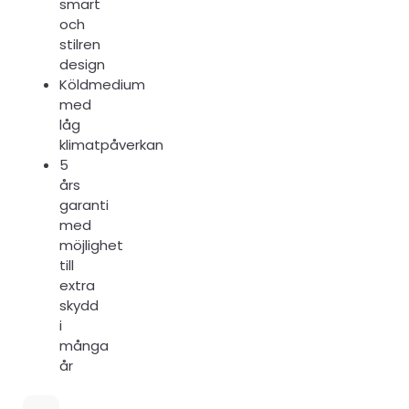
smart
och
stilren
design
Köldmedium
med
låg
klimatpåverkan
5
års
garanti
med
möjlighet
till
extra
skydd
i
många
år