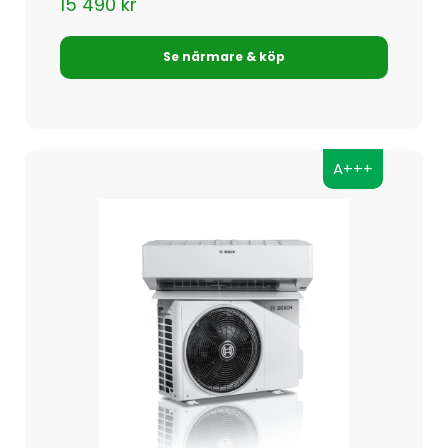
15 490
kr
Se närmare & köp
A+++