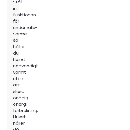
Ställ
in
funktionen
för
underhålls­
värme
så
håller
du
huset
nödvändigt
varmt
utan
att
slösa
onödig
energi­
förbrukning.
Huset
håller
då