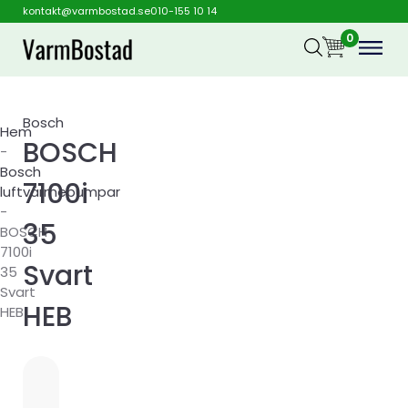
kontakt@varmbostad.se
010-155 10 14
0
Bosch
Hem
BOSCH
-
Bosch
7100i
luftvärmepumpar
-
35
BOSCH
7100i
Svart
35
Svart
HEB
HEB