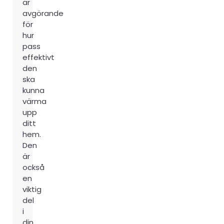
är
avgörande
för
hur
pass
effektivt
den
ska
kunna
värma
upp
ditt
hem.
Den
är
också
en
viktig
del
i
din