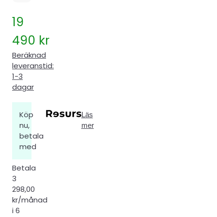
19
490
kr
Beräknad
leveranstid:
1-3
dagar
Köp
Läs
nu,
mer
betala
med
Betala
3
298,00
kr/månad
i 6