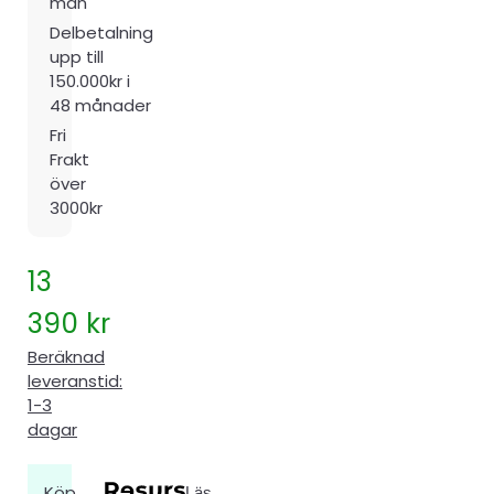
mån
Delbetalning
upp till
150.000kr i
48 månader
Fri
Frakt
över
3000kr
13
390
kr
Beräknad
leveranstid:
1-3
dagar
Köp
Läs