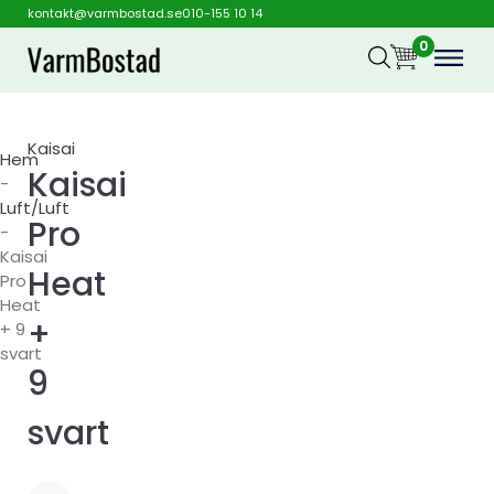
kontakt@varmbostad.se
010-155 10 14
0
Kaisai
Hem
Kaisai
-
Luft/Luft
Pro
-
Kaisai
Heat
Pro
Heat
+
+ 9
svart
9
svart