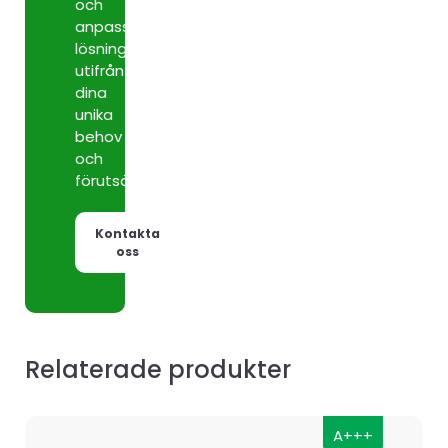
och
anpassade
lösningar
utifrån
dina
unika
behov
och
förutsättningar.
Kontakta
oss
Relaterade produkter
A+++