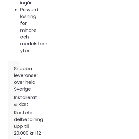
ingår
Prisvärd
lösning
för
mindre
och
medelstora
ytor
Snabba
leveranser
över hela
Sverige
Installerat
& klart
Räntefri
delbetalning
upp till
20.000 kr i 12