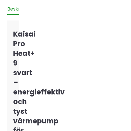
9
Beskrivning
Teknisk information
Installation
Recensione
svart
mängd
Kaisai
Pro
Heat+
9
svart
–
energieffektiv
och
tyst
värmepump
för