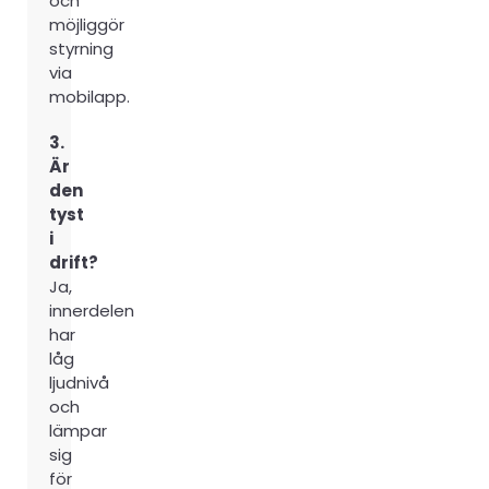
och
möjliggör
styrning
via
mobilapp.
3.
Är
den
tyst
i
drift?
Ja,
innerdelen
har
låg
ljudnivå
och
lämpar
sig
för