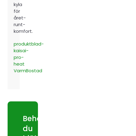
kyla
för
året-
runt-
komfort.
produktblad-
kaisai-
pro-
heat
VarmBostad
Behöver
du