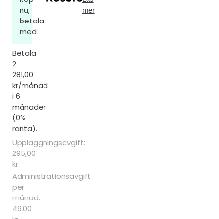
nu,
mer
betala
med
Betala
2
281,00
kr/månad
i 6
månader
(0%
ränta).
Uppläggningsavgift:
295,00
kr
Administrationsavgift
per
månad:
49,00