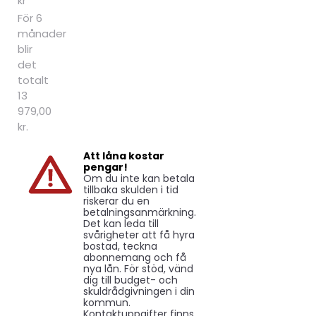
kr
För 6
månader
blir
det
totalt
13
979,00
kr.
Att låna kostar
pengar!
Om du inte kan betala
tillbaka skulden i tid
riskerar du en
betalningsanmärkning.
Det kan leda till
svårigheter att få hyra
bostad, teckna
abonnemang och få
nya lån. För stöd, vänd
dig till budget- och
skuldrådgivningen i din
kommun.
Kontaktuppgifter finns