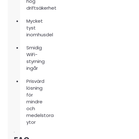
hög
driftsäkerhet
Mycket
tyst
inomhusdel
Smidig
WiFi-
styrning
ingår
Prisvärd
lösning
för
mindre
och
medelstora
ytor