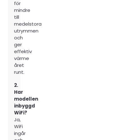
för
mindre
till
medelstora
utrymmen
och
ger
effektiv
värme
året
runt.
2.
Har
modellen
inbyggd
WiFi?
Ja,
WiFi
ingår