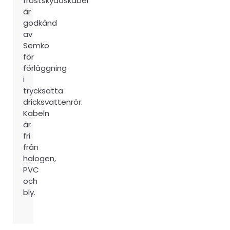
frostskyddskabel
är
godkänd
av
Semko
för
förläggning
i
trycksatta
dricksvattenrör.
Kabeln
är
fri
från
halogen,
PVC
och
bly.