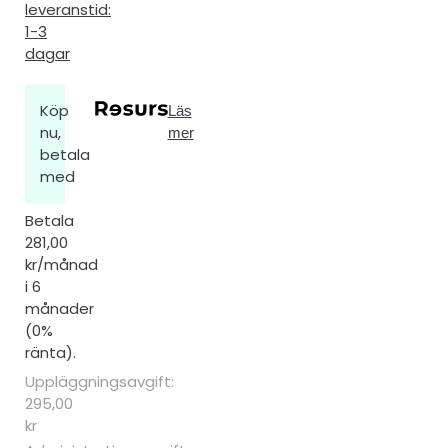
leveranstid:
1-3
dagar
Köp
Läs
nu,
mer
betala
med
Betala
281,00
kr/månad
i 6
månader
(0%
ränta).
Uppläggningsavgift:
295,00
kr