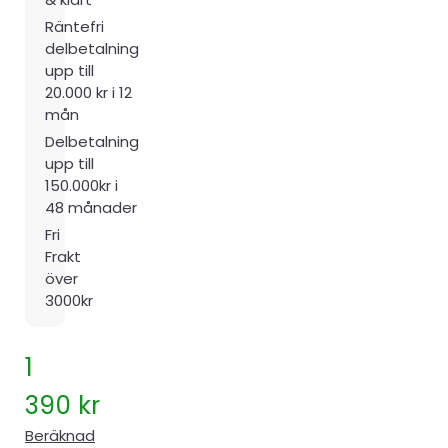
Räntefri
delbetalning
upp till
20.000 kr i 12
mån
Delbetalning
upp till
150.000kr i
48 månader
Fri
Frakt
över
3000kr
1
390
kr
Beräknad