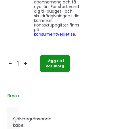
abonnemang och få
nya lån. För stöd, vänd
dig till budget- och
skuldrådgivningen i din
kommun.
Kontaktuppgifter finns
på
konsumentverket.se
.
Lägg till i
Värmekabel
varukorg
Altech
6
meter
mängd
Beskrivning
Teknisk information
Recensioner (0)
Självbegränsande
kabel