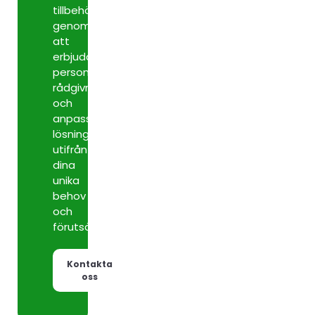
tillbehör
genom
att
erbjuda
personlig
rådgivning
och
anpassade
lösningar
utifrån
dina
unika
behov
och
förutsättningar.
Kontakta
oss