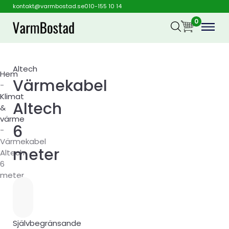
kontakt@varmbostad.se
010-155 10 14
0
Altech
Hem
Värmekabel
-
Klimat
Altech
&
värme
6
-
Värmekabel
meter
Altech
6
meter
Självbegränsande