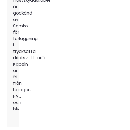
frostskyddskabel
är
godkänd
av
Semko
för
förläggning
i
trycksatta
dricksvattenrör.
Kabeln
är
fri
från
halogen,
PVC
och
bly.