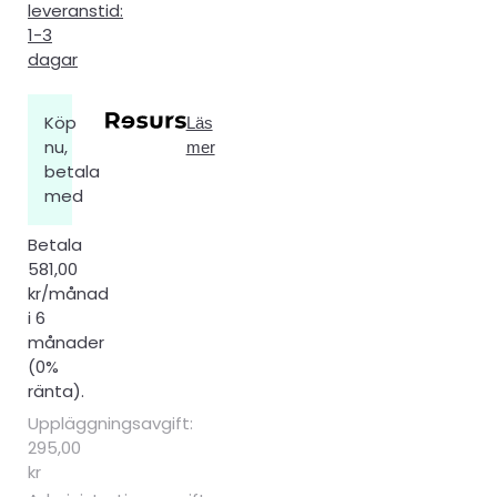
leveranstid:
1-3
dagar
Köp
Läs
nu,
mer
betala
med
Betala
581,00
kr/månad
i 6
månader
(0%
ränta).
Uppläggningsavgift:
295,00
kr