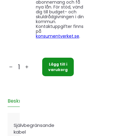
abonnemang och få
nya lån. För stöd, vänd
dig till budget- och
skuldrådgivningen i din
kommun.
Kontaktuppgifter finns
på
konsumentverket.se
.
Lägg till i
Värmekabel
varukorg
Altech
20
meter
mängd
Beskrivning
Teknisk information
Recensioner (0)
Självbegränsande
kabel