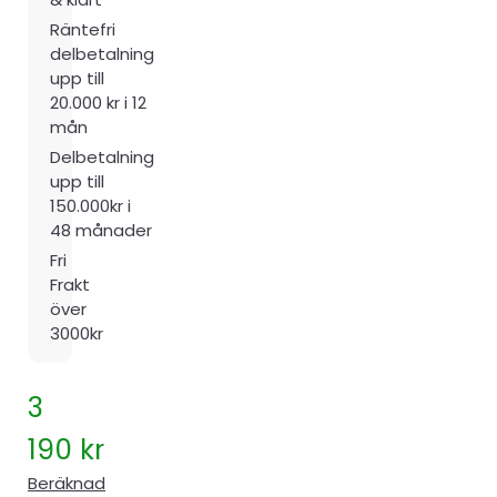
Räntefri
delbetalning
upp till
20.000 kr i 12
mån
Delbetalning
upp till
150.000kr i
48 månader
Fri
Frakt
över
3000kr
3
190
kr
Beräknad