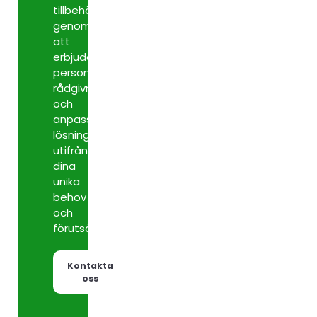
tillbehör
genom
att
erbjuda
personlig
rådgivning
och
anpassade
lösningar
utifrån
dina
unika
behov
och
förutsättningar.
Kontakta
oss