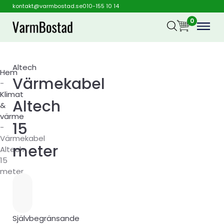
kontakt@varmbostad.se
010-155 10 14
0
Altech
Hem
Värmekabel
-
Klimat
Altech
&
värme
15
-
Värmekabel
meter
Altech
15
meter
Självbegränsande