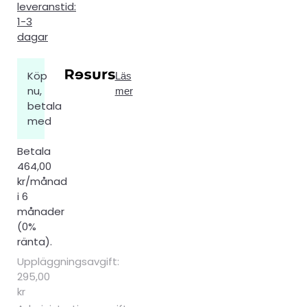
leveranstid:
1-3
dagar
Köp
Läs
nu,
mer
betala
med
Betala
464,00
kr/månad
i 6
månader
(0%
ränta).
Uppläggningsavgift:
295,00
kr