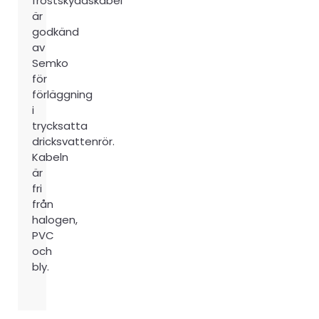
frostskyddskabel
är
godkänd
av
Semko
för
förläggning
i
trycksatta
dricksvattenrör.
Kabeln
är
fri
från
halogen,
PVC
och
bly.