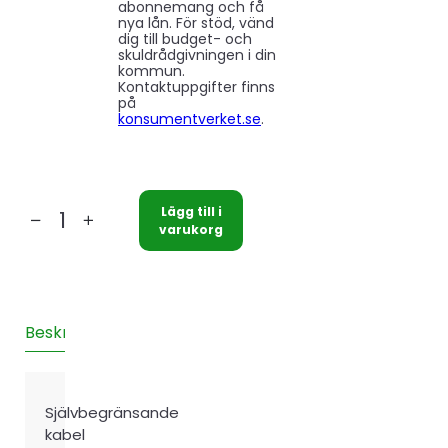
abonnemang och få
nya lån. För stöd, vänd
dig till budget- och
skuldrådgivningen i din
kommun.
Kontaktuppgifter finns
på
konsumentverket.se
.
Lägg till i
Värmekabel
varukorg
Altech
15
meter
mängd
Beskrivning
Teknisk information
Recensioner (0)
Självbegränsande
kabel