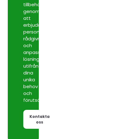
tillbehör
genom
att
erbjuda
personlig
rådgivning
och
anpassade
lösningar
utifrån
dina
unika
behov
och
förutsättningar.
Kontakta
oss