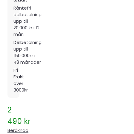
Räntefri
delbetalning
upp till
20.000 kr i 12
mån
Delbetalning
upp till
150.000kr i
48 månader
Fri
Frakt
över
3000kr
2
490
kr
Beräknad