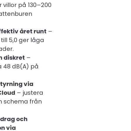
r villor på 130–200
attenburen
fektiv året runt
–
ill 5,0 ger låga
ader.
h diskret
–
a 48 dB(A) på
tyrning via
Cloud
– justera
h schema från
drag och
on via