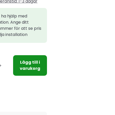
eranstid: 1-3 dagar
l ha hjälp med
ation. Ange ditt
mmer för att se pris
ja installation
Lägg till i
varukorg
e