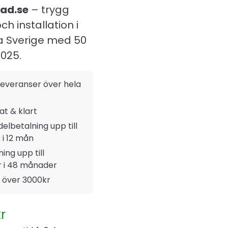
ad.se
– trygg
ch installation i
a Sverige med 50
2025.
everanser över hela
rat & klart
delbetalning upp till
 i 12 mån
ing upp till
r i 48 månader
t över 3000kr
r