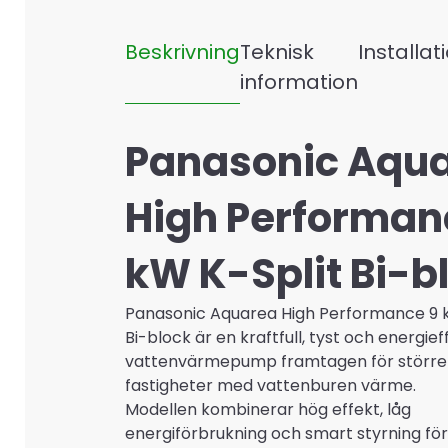
Bi-
block
Beskrivning
Teknisk
Installat
mängd
information
Panasonic Aqu
High Performan
kW K-Split Bi-b
Panasonic Aquarea High Performance 9 k
Bi-block är en kraftfull, tyst och energieff
vattenvärmepump framtagen för större v
fastigheter med vattenburen värme.
Modellen kombinerar hög effekt, låg
energiförbrukning och smart styrning fö