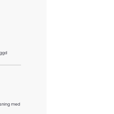
yggd
ösning med