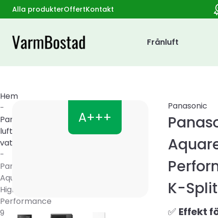
Alla produkter
Offert
Kontakt
Frånluft
Hem
Panasonic
-
A+++
Panas
Panasonic
luft
Aquare
vatten
-
Perfo
Panasonic
Aquarea
K-Split
High
Performance
✅
Effekt f
9