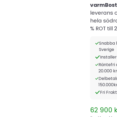
varmBost
leverans o
hela södr
% ROT till 
Snabba l
Sverige
Installe
Räntefri 
20.000 kr
Delbetaln
150.000k
Fri Frak
62 900
k