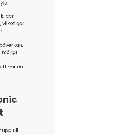
yla.
ik
, där
vilket ger
t.
tpåverkan.
möjligt
ett var du
onic
t
upp till