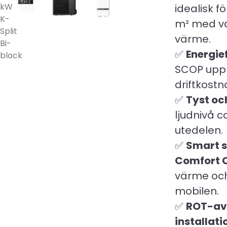
kW
idealisk fö
K-
m² med v
Split
värme.
Bi-
✅
Energief
block
SCOP upp t
driftkostn
✅
Tyst oc
ljudnivå c
utedelen.
✅
Smart s
Comfort 
värme oc
mobilen.
✅
ROT-av
installati