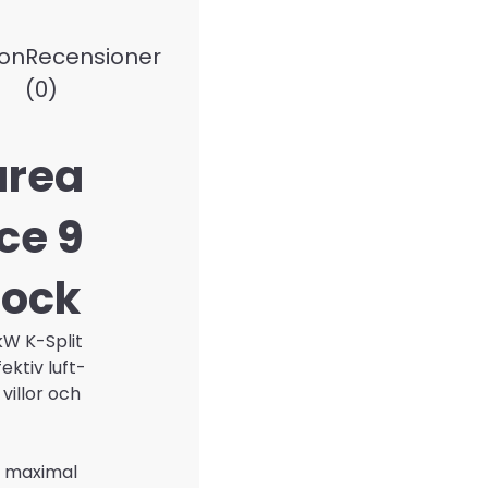
ion
Recensioner
(0)
area
ce 9
lock
W K-Split
ektiv luft-
illor och
r maximal