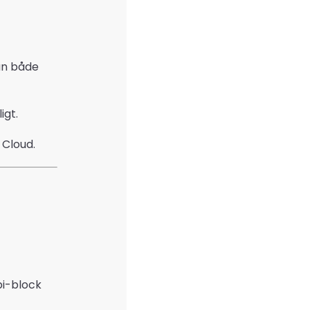
rån både
igt.
 Cloud.
i-block