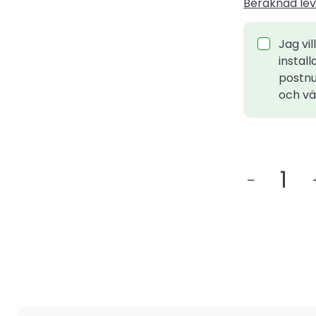
Beräknad lev
Jag vil
install
postnu
och väl
Panasonic
Aquarea
High
Performanc
9
kW
K-
Split