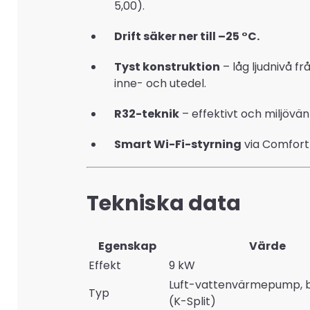
5,00).
Drift säker ner till –25 °C.
Tyst konstruktion
– låg ljudnivå f
inne- och utedel.
R32-teknik
– effektivt och miljövänl
Smart Wi-Fi-styrning
via Comfort
Tekniska data
Egenskap
Värde
Effekt
9 kW
Luft-vattenvärmepump, b
Typ
(K-Split)