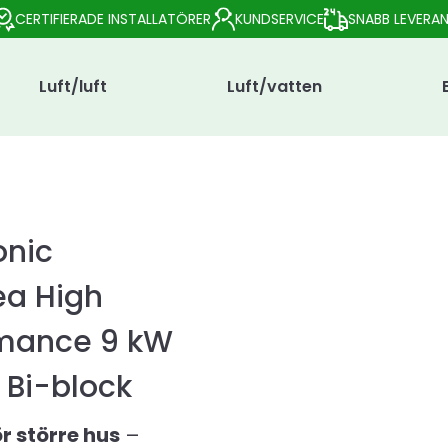
CERTIFIERADE INSTALLATÖRER
KUNDSERVICE
SNABB LEVERA
Luft/luft
Luft/vatten
onic
a High
rmance 9 kW
 Bi-block
ör större hus
–