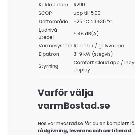
Köldmedium
R290
SCOP
upp till 5,00
Driftområde
–25 °C till +35 °C
Ljudnivå
≈ 48 dB(A)
utedel
Värmesystem
Radiator / golvvärme
Elpatron
3–9 kW (stegvis)
Comfort Cloud app / inb
Styrning
display
Varför välja
varmBostad.se
Hos varmBostad.se får du en komplett l
rådgivning, leverans och certifierad