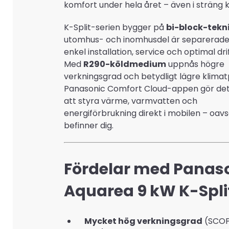
komfort under hela året – även i sträng k
K-Split-serien bygger på
bi-block-tekn
utomhus- och inomhusdel är separerade, 
enkel installation, service och optimal drif
Med
R290-köldmedium
uppnås högre
verkningsgrad och betydligt lägre klima
Panasonic Comfort Cloud-appen gör det 
att styra värme, varmvatten och
energiförbrukning direkt i mobilen – oavs
befinner dig.
Fördelar med Panas
Aquarea 9 kW K-Spli
Mycket hög verkningsgrad
(SCOP 