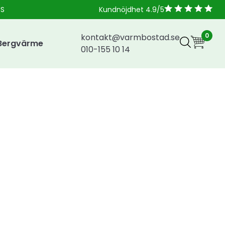
NS
Kundnöjdhet 4.9/5
0
kontakt@varmbostad.se
Bergvärme
010-155 10 14