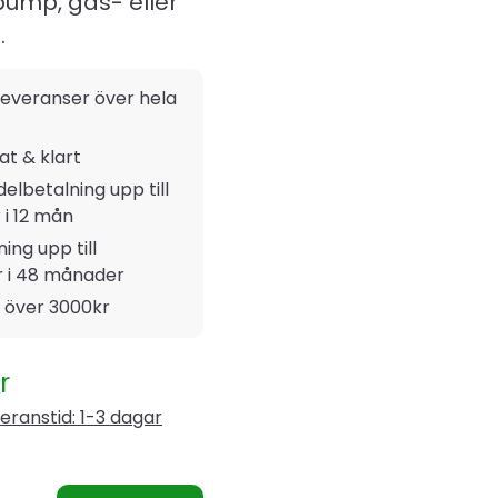
pump, gas- eller
.
everanser över hela
rat & klart
delbetalning upp till
 i 12 mån
ing upp till
r i 48 månader
t över 3000kr
r
eranstid: 1-3 dagar