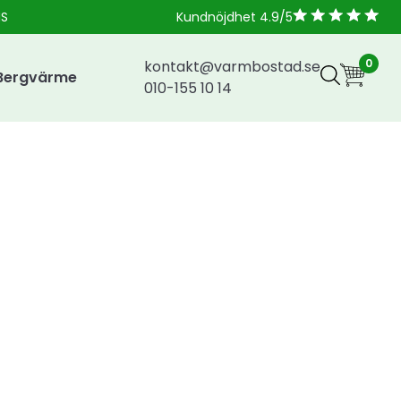
NS
Kundnöjdhet 4.9/5
0
kontakt@varmbostad.se
Bergvärme
010-155 10 14