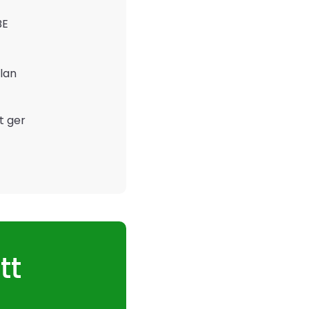
BE
lan
t ger
tt