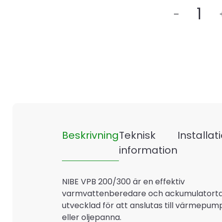
Nibe
VPB
200CU
mängd
Beskrivning
Teknisk
Installat
information
NIBE VPB 200/300 är en effektiv
varmvattenberedare och ackumulatort
utvecklad för att anslutas till värmepum
eller oljepanna.