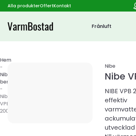
Alla produkter
Offert
Kontakt
Frånluft
Hem
Nibe
-
Nibe 
Nibe
bergvärmepumpar
-
NIBE VPB 
Nibe
effektiv
VPB
varmvatt
200CU
ackumula
utvecklad 