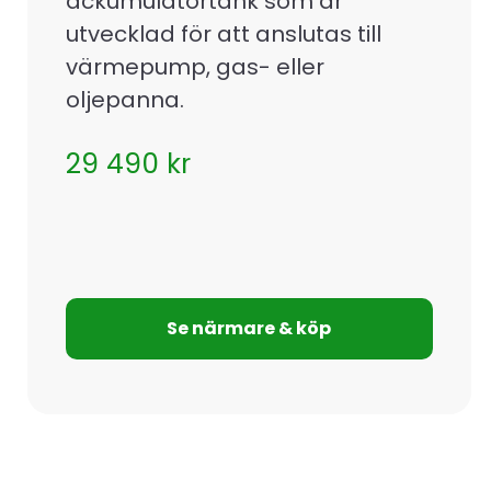
ackumulatortank som är
utvecklad för att anslutas till
värmepump, gas- eller
oljepanna.
29 490
kr
Se närmare & köp