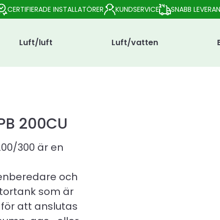
CERTIFIERADE INSTALLATÖRER
KUNDSERVICE
SNABB LEVERA
Luft/luft
Luft/vatten
VPB 200CU
200/300 är en
enberedare och
tortank som är
för att anslutas