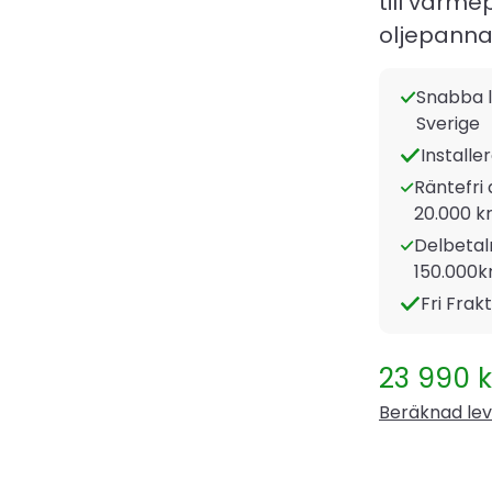
till värme
oljepanna
Snabba l
Sverige
Installe
Räntefri 
20.000 kr
Delbetaln
150.000k
Fri Frak
23 990
k
Beräknad lev