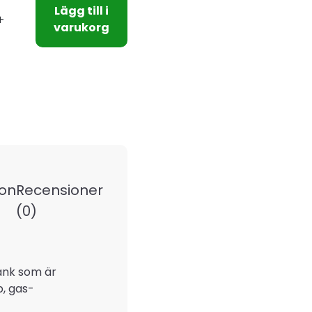
Lägg till i
varukorg
ion
Recensioner
(0)
ank som är
p, gas-