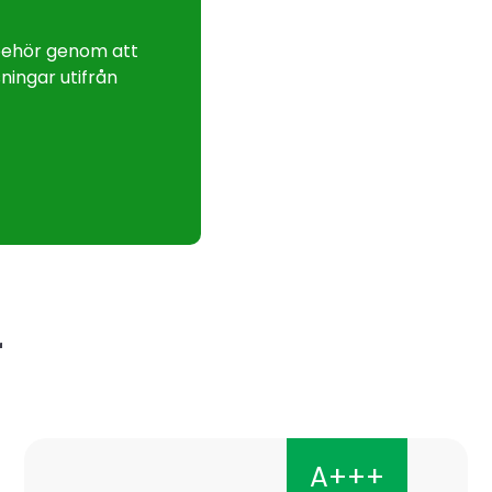
lbehör genom att
ningar utifrån
r
A+++