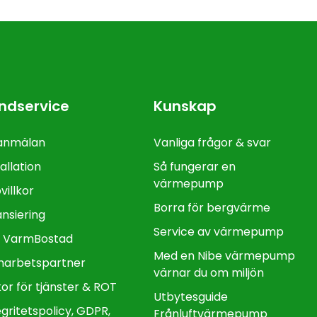
ndservice
Kunskap
anmälan
Vanliga frågor & svar
allation
Så fungerar en
värmepump
villkor
Borra för bergvärme
ansiering
Service av värmepump
 VarmBostad
Med en Nibe värmepump
arbetspartner
värnar du om miljön​
lkor för tjänster & ROT
Utbytesguide
egritetspolicy, GDPR,
Frånluftvärmepump