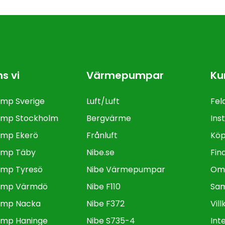
ns vi
Värmepumpar
Ku
mp Sverige
Luft/Luft
Fel
mp Stockholm
Bergvärme
Inst
mp Ekerö
Frånluft
Köp
mp Täby
Nibe.se
Fin
mp Tyresö
Nibe Värmepumpar
Om
ump Värmdö
Nibe F110
Sam
mp Nacka
Nibe F372
Vil
mp Haninge
Nibe S735-4
Int