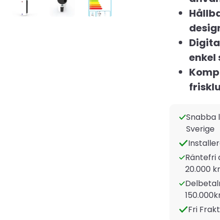
Hållb
desig
Digita
enkel 
Kompa
friskl
Snabba l
Sverige
Installe
Räntefri 
20.000 kr
Delbetaln
150.000k
Fri Frak