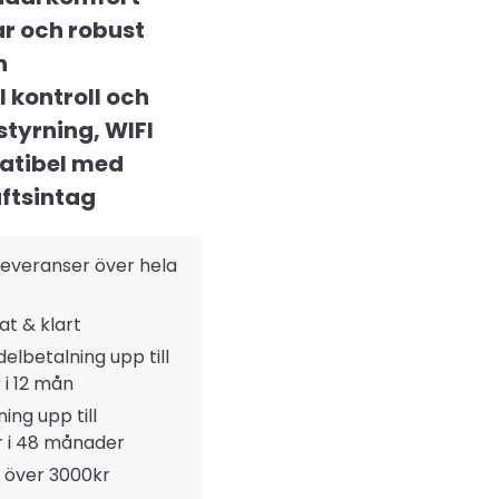
ar och robust
n
l kontroll och
styrning, WIFI
tibel med
uftsintag
everanser över hela
rat & klart
delbetalning upp till
 i 12 mån
ing upp till
r i 48 månader
t över 3000kr