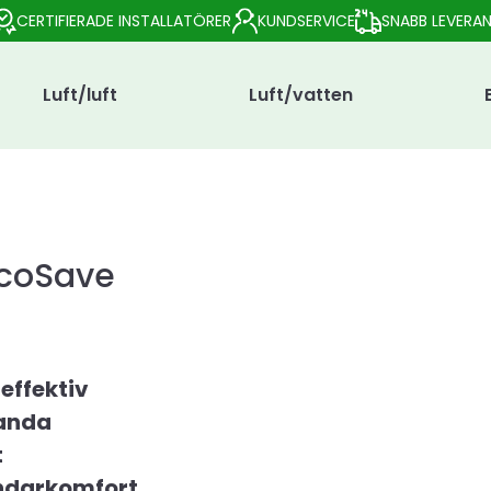
CERTIFIERADE INSTALLATÖRER
KUNDSERVICE
SNABB LEVERA
Luft/luft
Luft/vatten
EcoSave
effektiv
anda
t
darkomfort