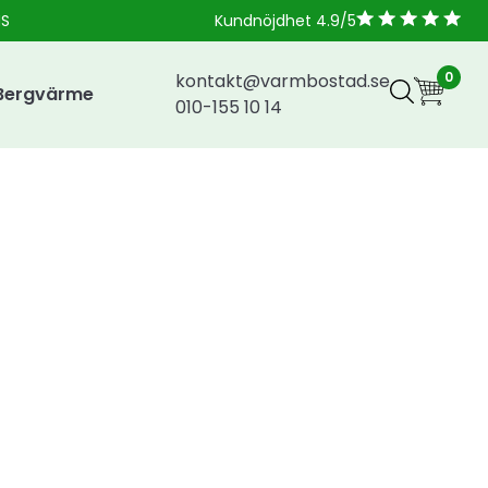
NS
Kundnöjdhet 4.9/5
0
kontakt@varmbostad.se
Bergvärme
010-155 10 14