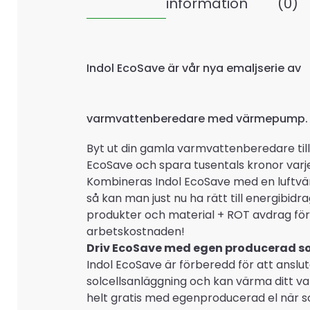
information
(0)
Indol EcoSave är vår nya emaljserie av
varmvattenberedare med värmepump.
Byt ut din gamla varmvattenberedare till
EcoSave och spara tusentals kronor varje
Kombineras Indol EcoSave med en luft
så kan man just nu ha rätt till energibidra
produkter och material + ROT avdrag för
arbetskostnaden!
Driv EcoSave med egen producerad so
Indol EcoSave är förberedd för att ansluta
solcellsanläggning och kan värma ditt 
helt gratis med egenproducerad el när s