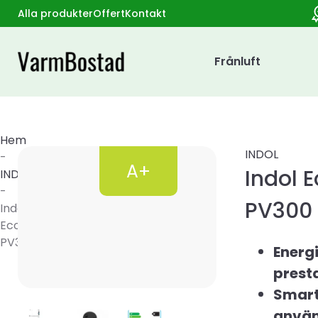
Alla produkter
Offert
Kontakt
Frånluft
Hem
INDOL
-
A+
Indol 
INDOL
-
PV300
Indol
EcoSave
PV300
Energi
prest
Smar
använ