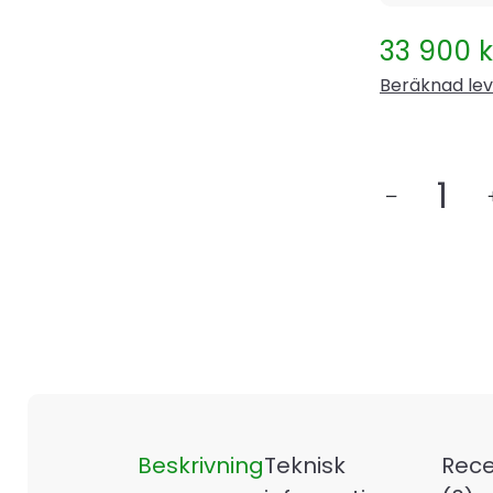
33 900
k
Beräknad lev
Indol
EcoSave
PV300
mängd
Beskrivning
Teknisk
Rece