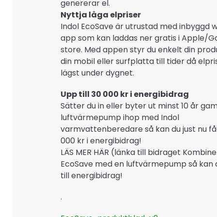
genererar el.
Nyttja låga elpriser
Indol EcoSave är utrustad med inbyggd wi
app som kan laddas ner gratis i Apple/G
store. Med appen styr du enkelt din prod
din mobil eller surfplatta till tider då elp
lägst under dygnet.
Upp till 30 000 kr i energibidrag
Sätter du in eller byter ut minst 10 år g
luftvärmepump ihop med Indol
varmvattenberedare så kan du just nu få 
000 kr i energibidrag!
LÄS MER HÄR (länka till bidraget Kombine
EcoSave med en luftvärmepump så kan d
till energibidrag!
.