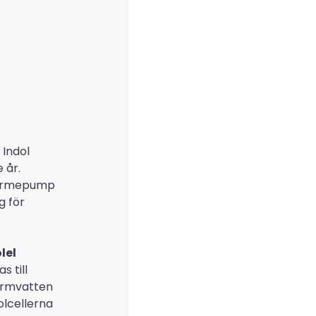
 Indol
 år.
värmepump
g för
lel
s till
varmvatten
olcellerna