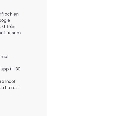
fi och en
oogle
ukt från
riset är som
ammal
upp till 30
ra Indol
u ha rätt