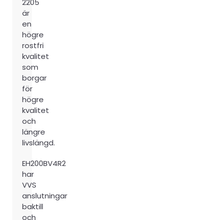
2205
är
en
högre
rostfri
kvalitet
som
borgar
för
högre
kvalitet
och
längre
livslängd.
EH200BV4R2
har
VVS
anslutningar
baktill
och