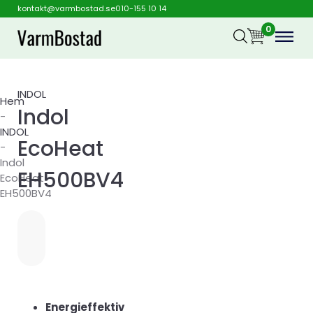
kontakt@varmbostad.se
010-155 10 14
0
INDOL
Hem
Indol
-
INDOL
EcoHeat
-
Indol
EH500BV4
EcoHeat
EH500BV4
Energieffektiv