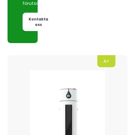
förutsättningar.
Kontakta
oss
A+