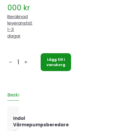
000
kr
Beräknad
leveranstid:
1-3
dagar
Lägg till i
Indol
varukorg
EcoHeat
EH500BV4
mängd
Beskrivning
Teknisk information
Recensioner (0)
Indol
Värmepumpsberedare