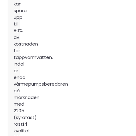
kan
spara
upp
till
80%
av
kostnaden
för
tappvarmvatten.
Indol
är
enda
värmepumpsberedaren
på
marknaden
med
2205
(syrafast)
rostfri
kvalitet.