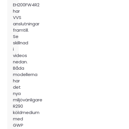
EH200FW4R2
har
VVS
anslutningar
framtill.
Se
skillnad
i
videos
nedan.
Båda
modellerna
har
det
nya
miljövänligare
R290
köldmedium
med
GWP