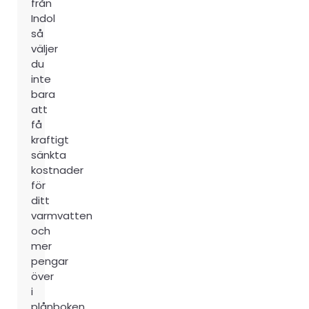
från
Indol
så
väljer
du
inte
bara
att
få
kraftigt
sänkta
kostnader
för
ditt
varmvatten
och
mer
pengar
över
i
plånboken