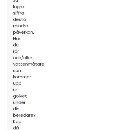
Ju
lägre
siffra
desto
mindre
påverkan.
Har
du
rör
och/eller
vattenmätare
som
kommer
upp
ur
golvet
under
din
beredare?
Köp
då