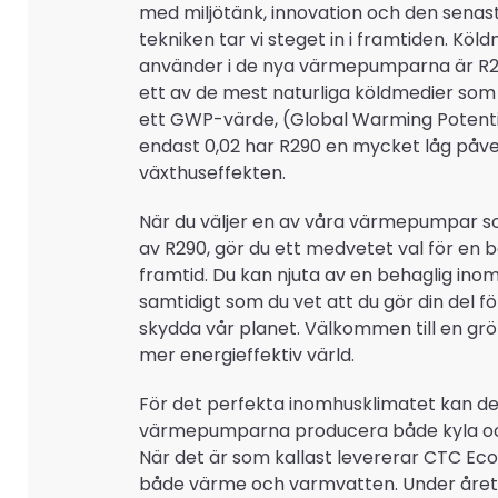
med miljötänk, innovation och den senas
tekniken tar vi steget in i framtiden. Köld
använder i de nya värmepumparna är R
ett av de mest naturliga köldmedier som 
ett GWP-värde, (Global Warming Potenti
endast 0,02 har R290 en mycket låg påv
växthuseffekten.
När du väljer en av våra värmepumpar s
av R290, gör du ett medvetet val för en 
framtid. Du kan njuta av en behaglig ino
samtidigt som du vet att du gör din del fö
skydda vår planet. Välkommen till en gr
mer energieffektiv värld.
För det perfekta inomhusklimatet kan d
värmepumparna producera både kyla o
När det är som kallast levererar CTC Eco
både värme och varmvatten. Under åre