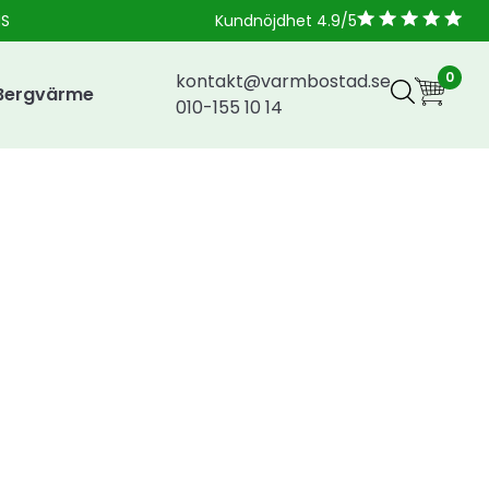
NS
Kundnöjdhet 4.9/5
0
kontakt@varmbostad.se
Bergvärme
010-155 10 14