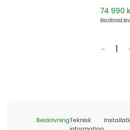
74 990
k
Beräknad lev
CTC
ECOAIR
708M
mängd
Beskrivning
Teknisk
Installat
information