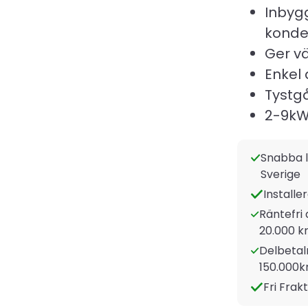
Inbyg
konde
Ger vä
Enkel 
Tystg
2-9k
Snabba l
Sverige
Installe
Räntefri 
20.000 kr
Delbetaln
150.000k
Fri Frak