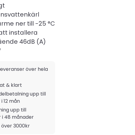
gt
nsvattenkärl
rme ner till -25 °C
att installera
ående 46dB (A)
W
everanser över hela
rat & klart
delbetalning upp till
 i 12 mån
ing upp till
r i 48 månader
t över 3000kr