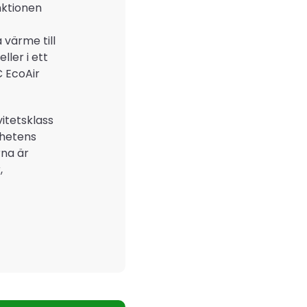
nktionen
värme till
ler i ett
 EcoAir
itetsklass
ghetens
na är
,