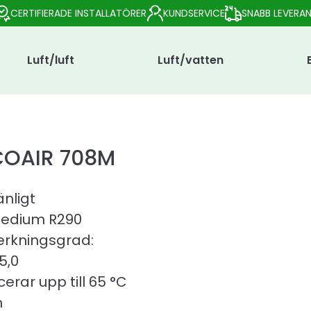
CERTIFIERADE INSTALLATÖRER
KUNDSERVICE
SNABB LEVERA
Luft/luft
Luft/vatten
COAIR 708M
änligt
edium R290
erkningsgrad:
5,0
erar upp till 65 °C
n