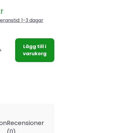
r
eranstid: 1-3 dagar
Lägg till i
varukorg
ion
Recensioner
(0)