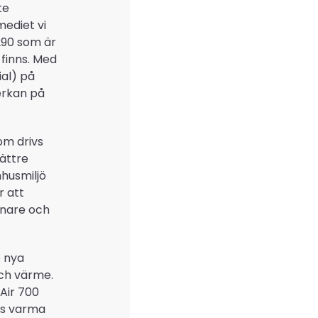
te
mediet vi
290 som är
finns. Med
al) på
erkan på
om drivs
bättre
mhusmiljö
r att
önare och
e nya
ch värme.
Air 700
ts varma