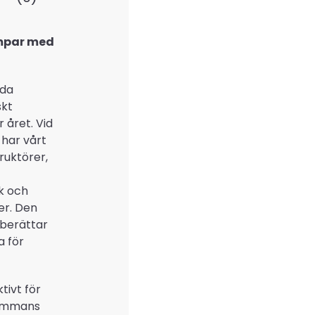
mpar med
rda
skt
 året. Vid
har vårt
uktörer,
sk och
öer. Den
 berättar
a för
tivt för
lsammans