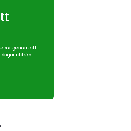
tt
lbehör genom att
ningar utifrån
r