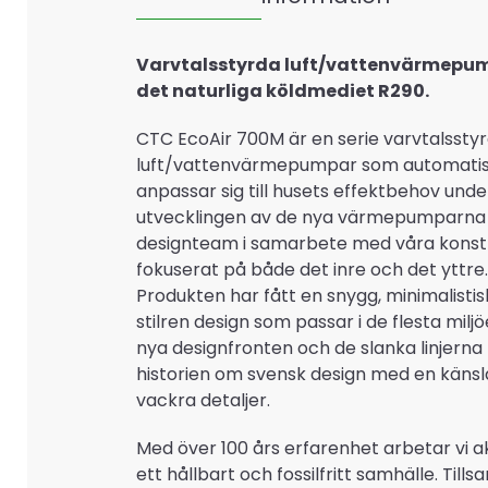
Varvtalsstyrda luft/vattenvärmepu
det naturliga köldmediet R290.
CTC EcoAir 700M är en serie varvtalssty
luft/vattenvärmepumpar som automati
anpassar sig till husets effektbehov under
utvecklingen av de nya värmepumparna 
designteam i samarbete med våra konstr
fokuserat på både det inre och det yttre.
Produkten har fått en snygg, minimalisti
stilren design som passar i de flesta milj
nya designfronten och de slanka linjerna
historien om svensk design med en känsl
vackra detaljer.
Med över 100 års erfarenhet arbetar vi ak
ett hållbart och fossilfritt samhälle. Til