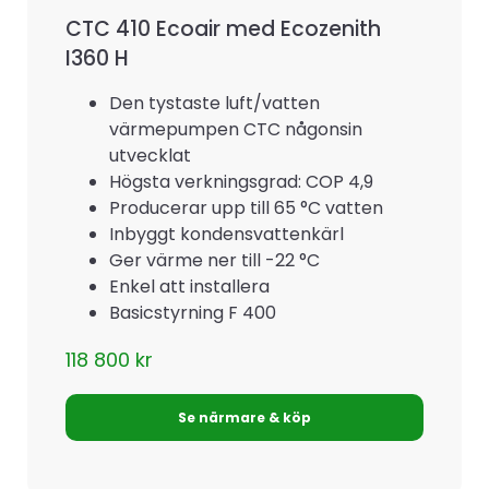
CTC 410 Ecoair med Ecozenith
I360 H
Den tystaste luft/vatten
värmepumpen CTC någonsin
utvecklat
Högsta verkningsgrad: COP 4,9
Producerar upp till 65 °C vatten
Inbyggt kondensvattenkärl
Ger värme ner till -22 °C
Enkel att installera
Basicstyrning F 400
118 800
kr
Se närmare & köp