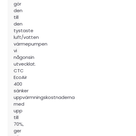
gör
den
till
den
tystaste
luft/vatten
värmepumpen
vi
någonsin
utvecklat.
CTC
EcoAir
400
sänker
uppvärmningskostnaderna
med
upp
till
70%,
ger