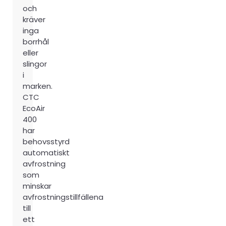
och
kräver
inga
borrhål
eller
slingor
i
marken.
CTC
EcoAir
400
har
behovsstyrd
automatiskt
avfrostning
som
minskar
avfrostningstillfällena
till
ett