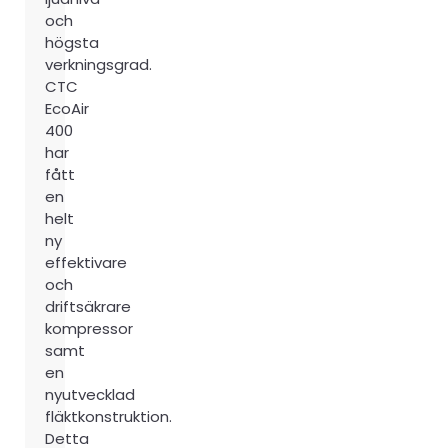
och
högsta
verkningsgrad.
CTC
EcoAir
400
har
fått
en
helt
ny
effektivare
och
driftsäkrare
kompressor
samt
en
nyutvecklad
fläktkonstruktion.
Detta