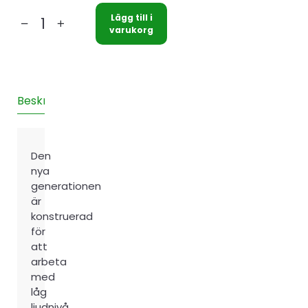
Lägg till i
CTC
varukorg
410
Ecoair
och
Ecozenith
Beskrivning
Teknisk information
Installation
Recensione
I360
L
mängd
Den
nya
generationen
är
konstruerad
för
att
arbeta
med
låg
ljudnivå