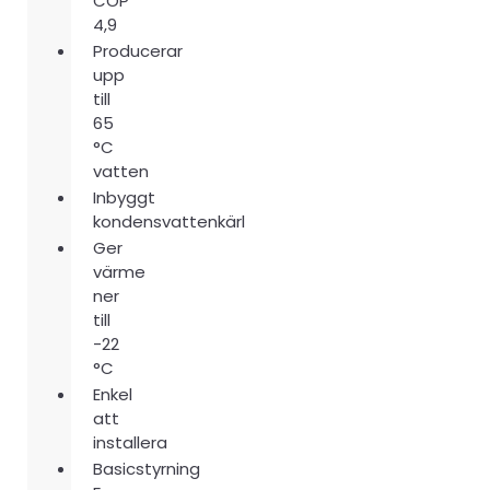
COP
4,9
Producerar
upp
till
65
°C
vatten
Inbyggt
kondensvattenkärl
Ger
värme
ner
till
-22
°C
Enkel
att
installera
Basicstyrning