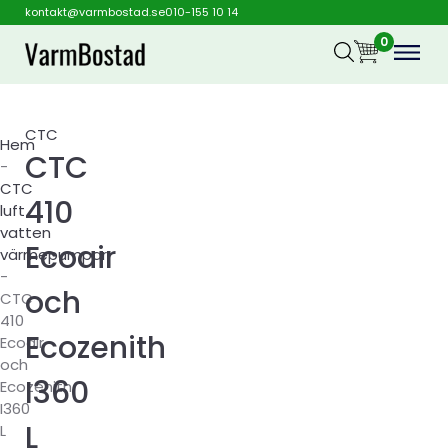
kontakt@varmbostad.se
010-155 10 14
0
CTC
Hem
CTC
-
CTC
410
luft
vatten
Ecoair
värmepumpar
-
och
CTC
410
Ecozenith
Ecoair
och
I360
Ecozenith
I360
L
L