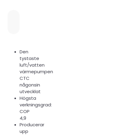
Den
tystaste
luft/vatten
värmepumpen
CTC
någonsin
utvecklat
Högsta
verkningsgrad:
COP
4,9
Producerar
upp