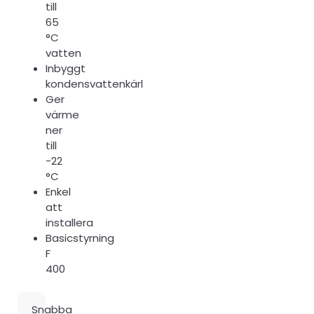
till
65
°C
vatten
Inbyggt
kondensvattenkärl
Ger
värme
ner
till
-22
°C
Enkel
att
installera
Basicstyrning
F
400
Snabba