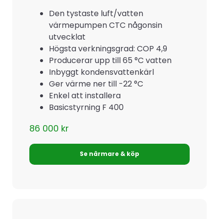
Den tystaste luft/vatten
värmepumpen CTC någonsin
utvecklat
Högsta verkningsgrad: COP 4,9
Producerar upp till 65 °C vatten
Inbyggt kondensvattenkärl
Ger värme ner till -22 °C
Enkel att installera
Basicstyrning F 400
86 000
kr
Se närmare & köp