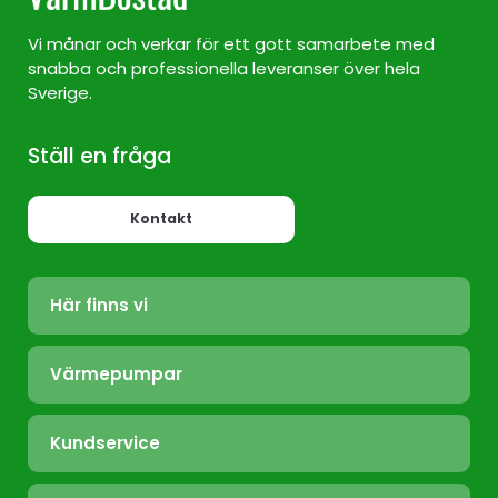
Vi månar och verkar för ett gott samarbete med
snabba och professionella leveranser över hela
Sverige.
Ställ en fråga
Kontakt
Här finns vi
Värmepump Sverige
Värmepumpar
Värmepump Stockholm
Luft/Luft
Värmepump Ekerö
Kundservice
Bergvärme
Värmepump Täby
Felanmälan
Frånluft
Värmepump Tyresö