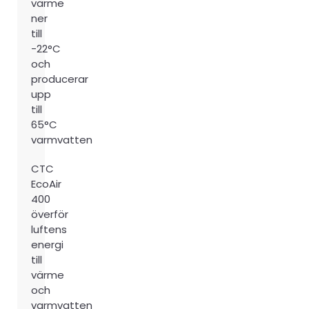
värme
ner
till
-22°C
och
producerar
upp
till
65°C
varmvatten
CTC
EcoAir
400
överför
luftens
energi
till
värme
och
varmvatten