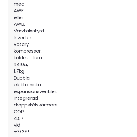
med
AWE
eller
AWB.
Varvtalsstyrd
Inverter
Rotary
kompressor,
köldmedium
R410a,
1,7kg
Dubbla
elektroniska
expansionsventiler.
Integrerad
droppskålsvärmare.
COP
4,57
vid
+7/35°.