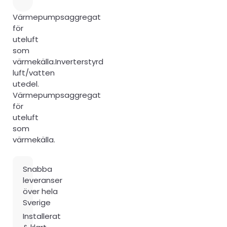
Värmepumpsaggregat
för
uteluft
som
värmekälla.Inverterstyrd
luft/vatten
utedel.
Värmepumpsaggregat
för
uteluft
som
värmekälla.
Snabba
leveranser
över hela
Sverige
Installerat