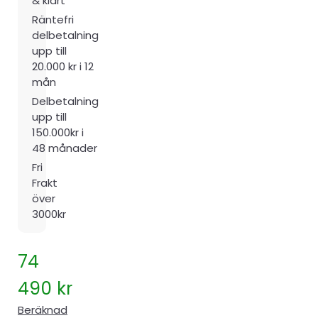
& klart
Räntefri
delbetalning
upp till
20.000 kr i 12
mån
Delbetalning
upp till
150.000kr i
48 månader
Fri
Frakt
över
3000kr
74
490
kr
Beräknad