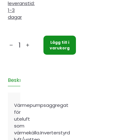
leveranstid:
1-3
dagar
Lägg till i
Bosch
varukorg
Compress
7000
iAW
17kW
Beskrivning
Teknisk information
Installation
Recensione
mängd
Värmepumpsaggregat
för
uteluft
som
värmekälla.Inverterstyrd
luft/vatten