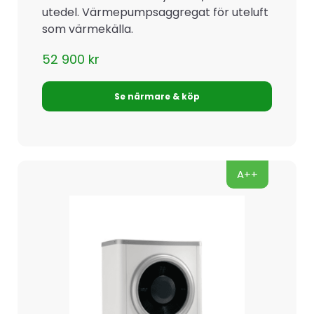
utedel. Värmepumpsaggregat för uteluft
som värmekälla.
52 900
kr
Se närmare & köp
A++