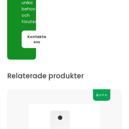
unika
behov
och
förutsättningar.
Kontakta
oss
Relaterade produkter
A+++