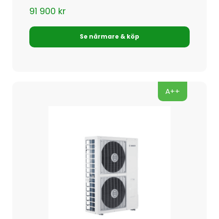
91 900
kr
Se närmare & köp
A++