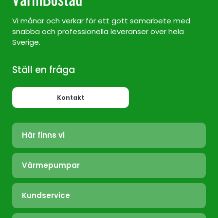
Vi månar och verkar för ett gott samarbete med
snabba och professionella leveranser över hela
Sverige.
Ställ en fråga
Kontakt
Här finns vi
Värmepump Sverige
Värmepumpar
Värmepump Stockholm
Luft/Luft
Värmepump Ekerö
Kundservice
Bergvärme
Värmepump Täby
Felanmälan
Frånluft
Värmepump Tyresö