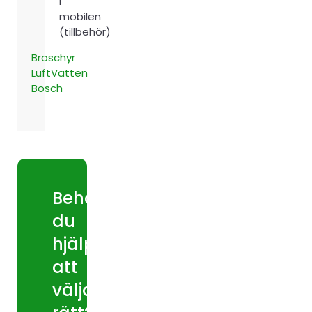
i
mobilen
(tillbehör)
Broschyr
LuftVatten
Bosch
Behöver
du
hjälp
att
välja