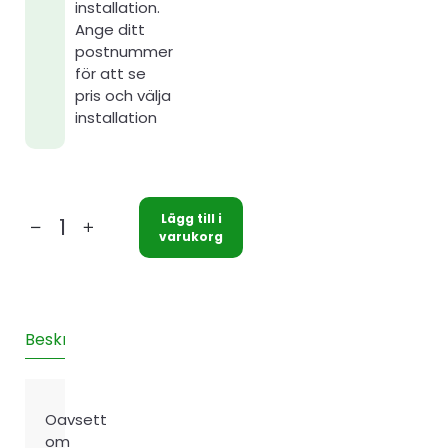
installation.
Ange ditt
postnummer
för att se
pris och välja
installation
Lägg till i
Bosch
varukorg
Compress
3400i
AWS
12Kw
Beskrivning
Teknisk information
Installation
Recensione
mängd
Oavsett
om