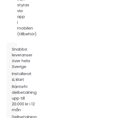
styras
via
app
i
mobilen
(tillbehör)
Snabba
leveranser
över hela
Sverige
Installerat
& klart
Räntefri
delbetalning
upp till
20.000 kr i 12
mån
Delbetalning