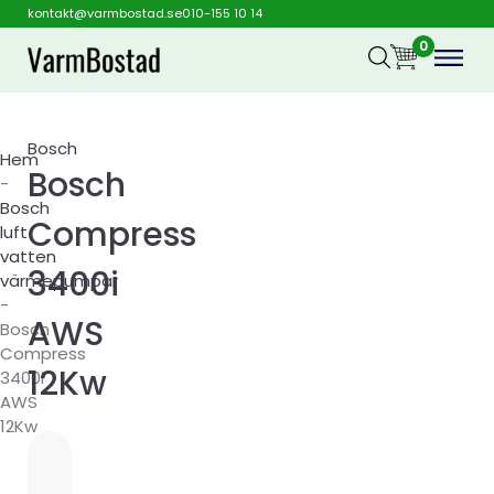
kontakt@varmbostad.se
010-155 10 14
0
Bosch
Hem
Bosch
-
Bosch
Compress
luft
vatten
3400i
värmepumpar
-
AWS
Bosch
Compress
12Kw
3400i
AWS
12Kw