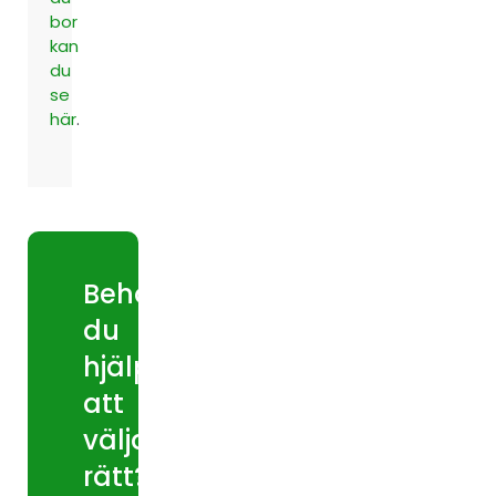
bor
kan
du
se
här
.
Behöver
du
hjälp
att
välja
rätt?