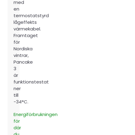
med
en
termostatstyrd
lågeffekts
värmekabel.
Framtaget
för
Nordiska
vintrar,
Pancake
3
är
funktionstestat
ner
till
-34°C.
Energiförbrukningen
för
där
du