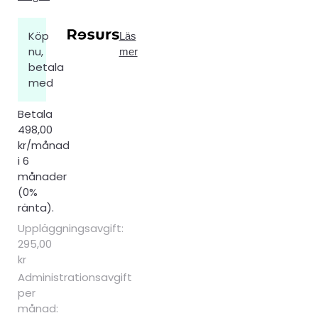
Köp
Läs
nu,
mer
betala
med
Betala
498,00
kr/månad
i 6
månader
(0%
ränta).
Uppläggningsavgift:
295,00
kr
Administrationsavgift
per
månad: