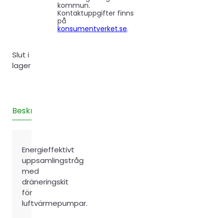
kommun.
Kontaktuppgifter finns
på
konsumentverket.se
.
Slut i
lager
Beskrivning
Teknisk information
Recensioner (0)
Energieffektivt
uppsamlingstråg
med
dräneringskit
för
luftvärmepumpar.