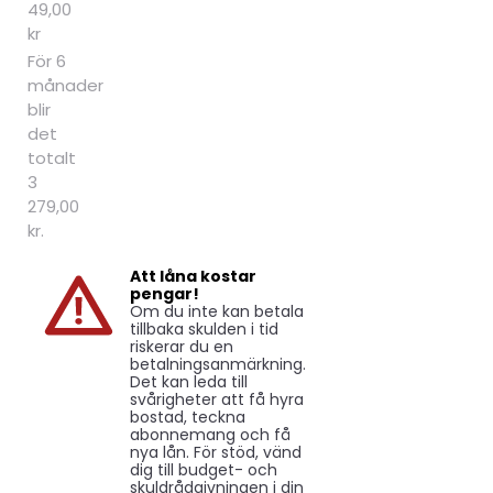
49,00
kr
För 6
månader
blir
det
totalt
3
279,00
kr.
Att låna kostar
pengar!
Om du inte kan betala
tillbaka skulden i tid
riskerar du en
betalningsanmärkning.
Det kan leda till
svårigheter att få hyra
bostad, teckna
abonnemang och få
nya lån. För stöd, vänd
dig till budget- och
skuldrådgivningen i din