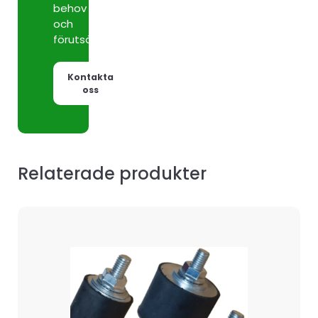
behov
och
förutsättningar.
Kontakta
oss
Relaterade produkter