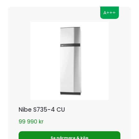
A+++
Nibe S735-4 CU
99 990
kr
Se närmare & köp