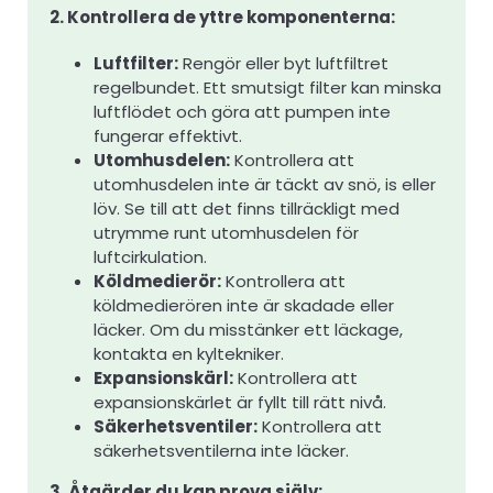
2. Kontrollera de yttre komponenterna:
Luftfilter:
Rengör eller byt luftfiltret
regelbundet. Ett smutsigt filter kan minska
luftflödet och göra att pumpen inte
fungerar effektivt.
Utomhusdelen:
Kontrollera att
utomhusdelen inte är täckt av snö, is eller
löv. Se till att det finns tillräckligt med
utrymme runt utomhusdelen för
luftcirkulation.
Köldmedierör:
Kontrollera att
köldmedierören inte är skadade eller
läcker. Om du misstänker ett läckage,
kontakta en kyltekniker.
Expansionskärl:
Kontrollera att
expansionskärlet är fyllt till rätt nivå.
Säkerhetsventiler:
Kontrollera att
säkerhetsventilerna inte läcker.
3. Åtgärder du kan prova själv: