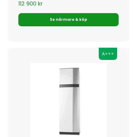
112 900
kr
Se närmare & köp
A+++