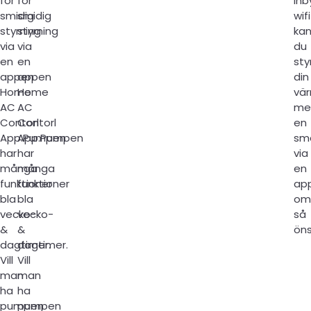
för
för
inb
smidig
smidig
wifi
styrning
styrning
ka
via
via
du
en
en
sty
appen
appen
din
Home
Home
vä
AC
AC
me
Contorl
Contorl
en
App.Pumpen
App.Pumpen
sm
har
har
via
många
många
en
funktioner
funktioner
ap
bla
bla
om
vecko-
vecko-
så
&
&
öns
dagtimer.
dagtimer.
Vill
Vill
man
man
ha
ha
pumpen
pumpen