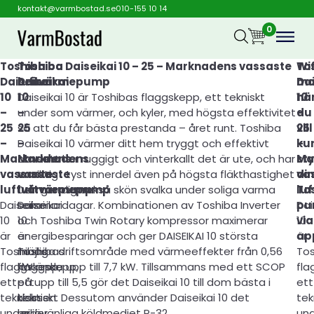
kontakt@varmbostad.se
010-155 10 14
0
Toshiba
Toshiba
Toshiba Daiseikai 10 – 25 – Marknadens vassaste
To
Wif
Daiseikai
Daiseikai
luftvärmepump
Dai
mo
10
10
Daiseikai 10 är Toshibas flaggskepp, ett tekniskt
10
nä
–
–
under som värmer, och kyler, med högsta effektivitet
–
du
25
25
så att du får bästa prestanda – året runt. Toshiba
25
vill
–
–
Daiseikai 10 värmer ditt hem tryggt och effektivt
–
ku
Marknadens
Marknadens
oavsett hur ruggigt och vinterkallt det är ute, och har
Ma
st
vassaste
vassaste
en riktigt tyst innerdel även på högsta fläkthastighet
va
din
luftvärmepump
luftvärmepump
Den ger dig också skön svalka under soliga varma
lu
To
Daiseikai
Daiseikai
sommardagar. Kombinationen av Toshiba Inverter
Dai
pu
10
10
och Toshiba Twin Rotary kompressor maximerar
10
via
är
är
energibesparingar och ger DAISEIKAI 10 största
är
ap
Toshibas
Toshibas
möjliga driftsområde med värmeeffekter från 0,56
To
flaggskepp,
flaggskepp,
kW ända upp till 7,7 kW. Tillsammans med ett SCOP
fla
ett
ett
på upp till 5,5 gör det Daiseikai 10 till dom bästa i
ett
tekniskt
tekniskt
klassen. Dessutom använder Daiseikai 10 det
tek
under
under
miljövänliga köldmediet R-32.
un