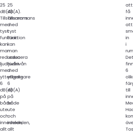
25
25
att
dB(A).
dB(A).
få
Tillsammans
Tillsammans
inn
med
med
att
tyst
tyst
sm
funktion
funktion
in
kan
kan
i
man
man
ru
reducera
reducera
De
ljudnivån
ljudnivån
fin
med
med
6
ytterligare
ytterligare
oli
6
6
fär
dB(A)
dB(A)
till
på
på
inn
både
både
Me
ute
ute
Hao
och
och
ko
innedelen,
innedelen,
äv
allt
allt
To