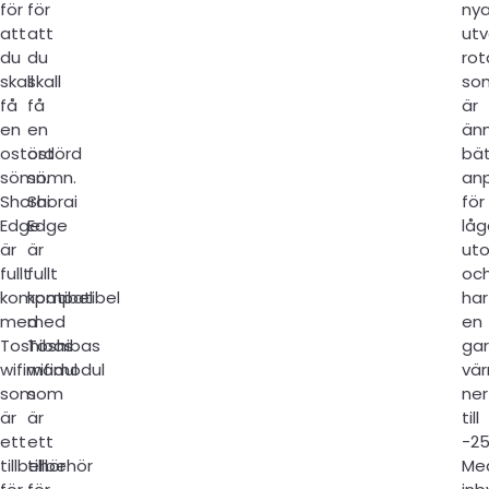
för
för
ny
att
att
utv
du
du
rot
skall
skall
so
få
få
är
en
en
än
ostörd
ostörd
bät
sömn.
sömn.
an
Shorai
Shorai
för
Edge
Edge
låg
är
är
ut
fullt
fullt
oc
kompatibel
kompatibel
har
med
med
en
Toshibas
Toshibas
ga
wifimodul
wifimodul
vär
som
som
ner
är
är
till
ett
ett
-2
tillbehör
tillbehör
Me