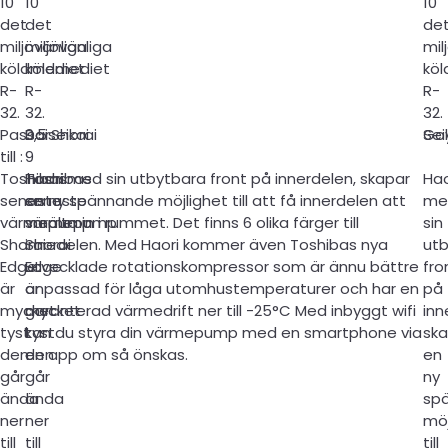
10
10
10
det
det
de
miljövänliga
miljövänliga
mil
köldmediet
köldmediet
kö
R-
R-
R-
32.
32.
32.
Passar
Daiseikai
9,5 Shorai
Go
Sei
till :
9
Toshibas
Toshibas
Haori med sin utbytbara front på innerdelen, skapar
Hao
senaste
senaste
en ny spännande möjlighet till att få innerdelen att
me
värmepump
värmepump
smälta in i rummet. Det finns 6 olika färger till
sin
Shorai
Shorai
innedelen. Med Haori kommer även Toshibas nya
ut
Edge
Edge
utvecklade rotationskompressor som är ännu bättre
fro
är
är
anpassad för låga utomhustemperaturer och har en
på
mycket
mycket
garanterad värmedrift ner till -25°C Med inbyggt wifi
inn
tyst
tyst
kan du styra din värmepump med en smartphone via
ska
den
den
en app om så önskas.
en
går
går
ny
ända
ända
sp
ner
ner
möj
till
till
till