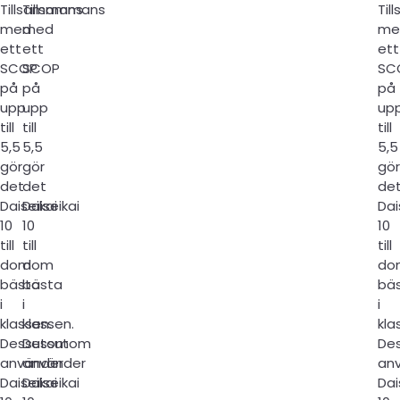
Tillsammans
Tillsammans
Ti
med
med
me
ett
ett
ett
SCOP
SCOP
SC
på
på
på
upp
upp
up
till
till
till
5,5
5,5
5,5
gör
gör
gör
det
det
de
Daiseikai
Daiseikai
Dai
10
10
10
till
till
till
dom
dom
do
bästa
bästa
bä
i
i
i
klassen.
klassen.
kla
Dessutom
Dessutom
De
använder
använder
an
Daiseikai
Daiseikai
Dai