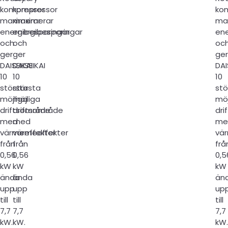
kompressor
kompressor
ko
maximerar
maximerar
ma
energibesparingar
energibesparingar
ene
och
och
oc
ger
ger
ger
DAISEIKAI
DAISEIKAI
DAI
10
10
10
största
största
stö
möjliga
möjliga
möj
driftsområde
driftsområde
dri
med
med
me
värmeeffekter
värmeeffekter
vä
från
från
frå
0,56
0,56
0,5
kW
kW
kW
ända
ända
än
upp
upp
up
till
till
till
7,7
7,7
7,7
kW.
kW.
kW.