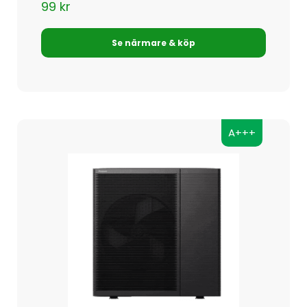
99
kr
Se närmare & köp
A+++