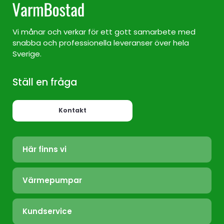
Vi månar och verkar för ett gott samarbete med
snabba och professionella leveranser över hela
Sverige.
Ställ en fråga
Kontakt
Här finns vi
Värmepump Sverige
Värmepumpar
Värmepump Stockholm
Luft/Luft
Värmepump Ekerö
Kundservice
Bergvärme
Värmepump Täby